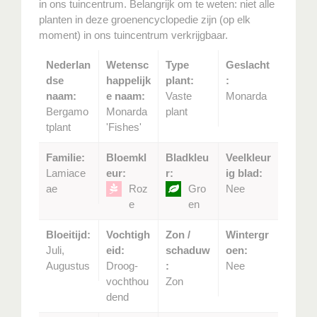
in ons tuincentrum. Belangrijk om te weten: niet alle
planten in deze groenencyclopedie zijn (op elk
moment) in ons tuincentrum verkrijgbaar.
Nederlan
Wetensc
Type
Geslacht
dse
happelijk
plant:
:
naam:
e naam:
Vaste
Monarda
Bergamo
Monarda
plant
tplant
'Fishes'
Familie:
Bloemkl
Bladkleu
Veelkleur
Lamiace
eur:
r:
ig blad:
ae
Roz
Gro
Nee
e
en
Bloeitijd:
Vochtigh
Zon /
Wintergr
Juli,
eid:
schaduw
oen:
Augustus
Droog-
:
Nee
vochthou
Zon
dend