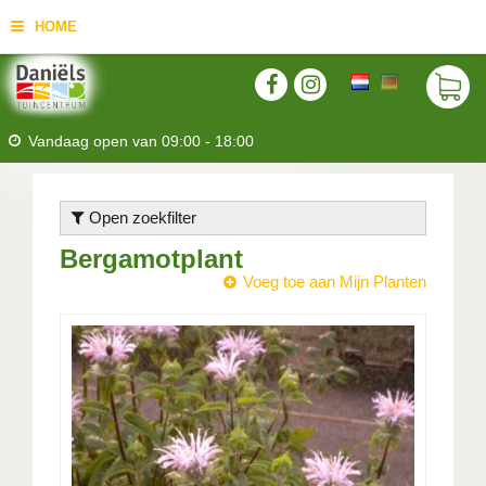
HOME
Vandaag open van
09:00
-
18:00
Open zoekfilter
Bergamotplant
Voeg toe aan Mijn Planten