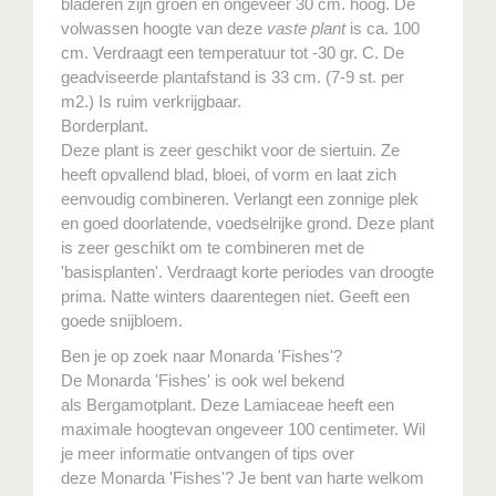
bladeren zijn groen en ongeveer 30 cm. hoog. De
volwassen hoogte van deze
vaste plant
is ca. 100
cm. Verdraagt een temperatuur tot -30 gr. C. De
geadviseerde plantafstand is 33 cm. (7-9 st. per
m2.) Is ruim verkrijgbaar.
Borderplant.
Deze plant is zeer geschikt voor de siertuin. Ze
heeft opvallend blad, bloei, of vorm en laat zich
eenvoudig combineren. Verlangt een zonnige plek
en goed doorlatende, voedselrijke grond. Deze plant
is zeer geschikt om te combineren met de
'basisplanten'. Verdraagt korte periodes van droogte
prima. Natte winters daarentegen niet. Geeft een
goede snijbloem.
Ben je op zoek naar Monarda 'Fishes'?
De Monarda 'Fishes' is ook wel bekend
als Bergamotplant. Deze Lamiaceae heeft een
maximale hoogtevan ongeveer 100 centimeter. Wil
je meer informatie ontvangen of tips over
deze Monarda 'Fishes'? Je bent van harte welkom