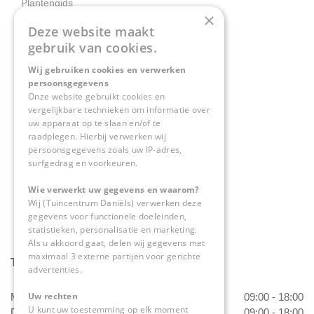
Plantengids
×
Deze website maakt
Contact
gebruik van cookies.
Wij gebruiken cookies en verwerken
Tuincentrum Daniëls
persoonsgegevens
Herkenbosserweg 4
Onze website gebruikt cookies en
vergelijkbare technieken om informatie over
6063 NL Vlodrop
uw apparaat op te slaan en/of te
raadplegen. Hierbij verwerken wij
0475-534298
persoonsgegevens zoals uw IP-adres,
surfgedrag en voorkeuren.
info@tuincentrumdaniels.nl
Wie verwerkt uw gegevens en waarom?
Wij (Tuincentrum Daniëls) verwerken deze
gegevens voor functionele doeleinden,
statistieken, personalisatie en marketing.
Als u akkoord gaat, delen wij gegevens met
maximaal 3 externe partijen voor gerichte
Tuincentrum Daniëls
advertenties.
Uw rechten
Maandag
09:00 - 18:00
U kunt uw toestemming op elk moment
Dinsdag
09:00 - 18:00