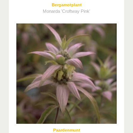
Bergamotplant
Monarda 'Croftway Pink'
Paardenmunt