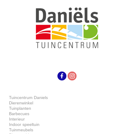
Tuincentrum Daniels
Dierenwinkel
Tuinplanten
Barbecues
Interieur
Indoor speeltuin
Tuinmeubels