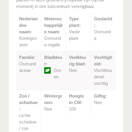
moment) in ons tuincentrum verkrijgbaar.
Nederlan
Wetensc
Type
Geslacht
dse
happelijk
plant:
:
naam:
e naam:
Vaste
Osmund
Koningsv
Osmund
plant
a
aren
a regalis
Familie:
Bladkleu
Veelkleu
Vochtigh
Osmund
r:
rig blad:
eid:
aceae
Gro
Nee
Vochthou
en
dend-
vochtig
Zon /
Wintergr
Hoogte
Giftig:
schaduw
oen:
in CM:
Nee
:
Nee
100
Lichte
schaduw
/ zon