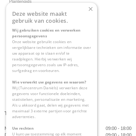
Plantengids
×
Deze website maakt
Contact
gebruik van cookies.
Wij gebruiken cookies en verwerken
Tuincentrum Daniëls
persoonsgegevens
Herkenbosserweg 4
Onze website gebruikt cookies en
vergelijkbare technieken om informatie over
6063 NL Vlodrop
uw apparaat op te slaan en/of te
raadplegen. Hierbij verwerken wij
0475-534298
persoonsgegevens zoals uw IP-adres,
surfgedrag en voorkeuren.
info@tuincentrumdaniels.nl
Wie verwerkt uw gegevens en waarom?
Wij (Tuincentrum Daniëls) verwerken deze
gegevens voor functionele doeleinden,
statistieken, personalisatie en marketing.
Als u akkoord gaat, delen wij gegevens met
maximaal 3 externe partijen voor gerichte
Tuincentrum Daniëls
advertenties.
Uw rechten
Maandag
09:00 - 18:00
U kunt uw toestemming op elk moment
Dinsdag
09:00 - 18:00