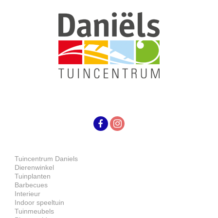
Tuincentrum Daniels
Dierenwinkel
Tuinplanten
Barbecues
Interieur
Indoor speeltuin
Tuinmeubels