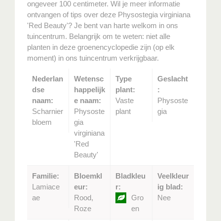
ongeveer 100 centimeter. Wil je meer informatie
ontvangen of tips over deze Physostegia virginiana
'Red Beauty'? Je bent van harte welkom in ons
tuincentrum. Belangrijk om te weten: niet alle
planten in deze groenencyclopedie zijn (op elk
moment) in ons tuincentrum verkrijgbaar.
Nederlan
Wetensc
Type
Geslacht
dse
happelijk
plant:
:
naam:
e naam:
Vaste
Physoste
Scharnier
Physoste
plant
gia
bloem
gia
virginiana
'Red
Beauty'
Familie:
Bloemkl
Bladkleu
Veelkleur
Lamiace
eur:
r:
ig blad:
ae
Rood,
Gro
Nee
Roze
en