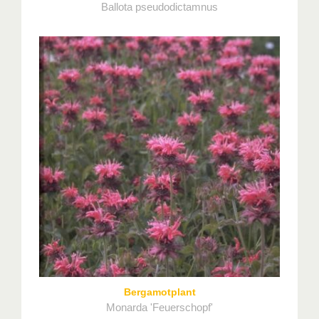
Ballota pseudodictamnus
Bergamotplant
Monarda 'Feuerschopf'