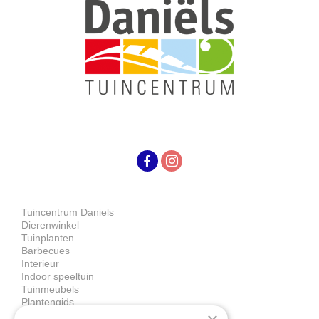
Tuincentrum Daniels
Dierenwinkel
Tuinplanten
Barbecues
Interieur
Indoor speeltuin
Tuinmeubels
Plantengids