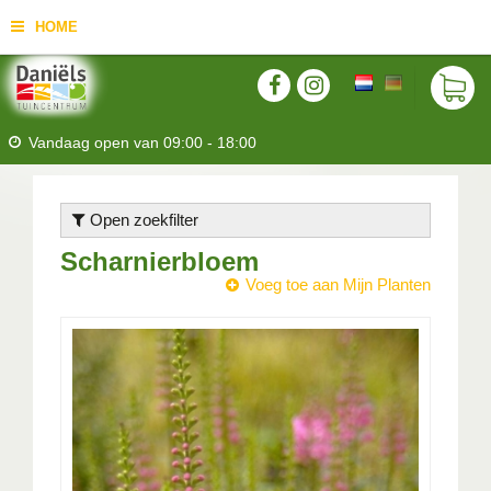
HOME
Vandaag open van
09:00
-
18:00
Open zoekfilter
Scharnierbloem
Voeg toe aan Mijn Planten