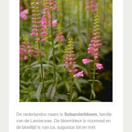
De nederlandse naam is
Scharnierbloem
, familie
van de Lamiaceae. De bloemkleur is rozerood en
de bloeitijd is van ca. augustus tot en met