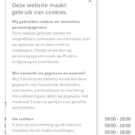
×
Deze website maakt
Contact
gebruik van cookies.
Wij gebruiken cookies en verwerken
Tuincentrum Daniëls
persoonsgegevens
Herkenbosserweg 4
Onze website gebruikt cookies en
vergelijkbare technieken om informatie over
6063 NL Vlodrop
uw apparaat op te slaan en/of te
raadplegen. Hierbij verwerken wij
0475-534298
persoonsgegevens zoals uw IP-adres,
surfgedrag en voorkeuren.
info@tuincentrumdaniels.nl
Wie verwerkt uw gegevens en waarom?
Wij (Tuincentrum Daniëls) verwerken deze
gegevens voor functionele doeleinden,
statistieken, personalisatie en marketing.
Als u akkoord gaat, delen wij gegevens met
maximaal 3 externe partijen voor gerichte
Tuincentrum Daniëls
advertenties.
Maandag
09:00 - 18:00
Uw rechten
U kunt uw toestemming op elk moment
Dinsdag
09:00 - 18:00
intrekken via de cookie-instellingen
Woensdag
09:00 - 18:00