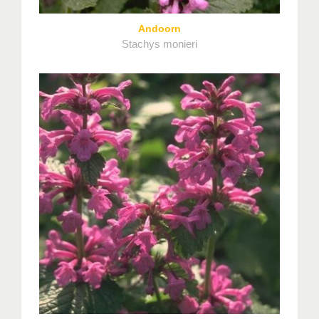
Andoorn
Stachys monieri