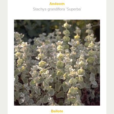
Andoorn
Stachys grandiflora 'Superba'
Ballote