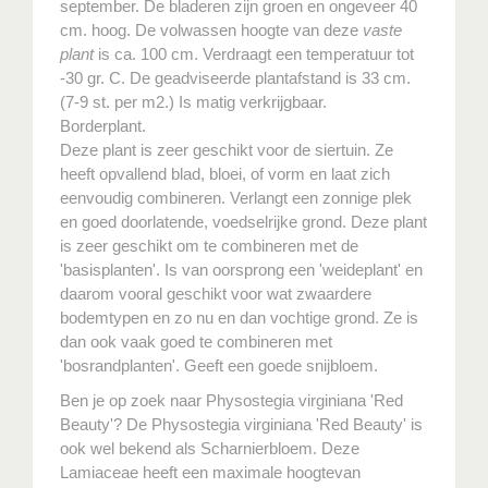
september. De bladeren zijn groen en ongeveer 40
cm. hoog. De volwassen hoogte van deze
vaste
plant
is ca. 100 cm. Verdraagt een temperatuur tot
-30 gr. C. De geadviseerde plantafstand is 33 cm.
(7-9 st. per m2.) Is matig verkrijgbaar.
Borderplant.
Deze plant is zeer geschikt voor de siertuin. Ze
heeft opvallend blad, bloei, of vorm en laat zich
eenvoudig combineren. Verlangt een zonnige plek
en goed doorlatende, voedselrijke grond. Deze plant
is zeer geschikt om te combineren met de
'basisplanten'. Is van oorsprong een 'weideplant' en
daarom vooral geschikt voor wat zwaardere
bodemtypen en zo nu en dan vochtige grond. Ze is
dan ook vaak goed te combineren met
'bosrandplanten'. Geeft een goede snijbloem.
Ben je op zoek naar Physostegia virginiana 'Red
Beauty'? De Physostegia virginiana 'Red Beauty' is
ook wel bekend als Scharnierbloem. Deze
Lamiaceae heeft een maximale hoogtevan