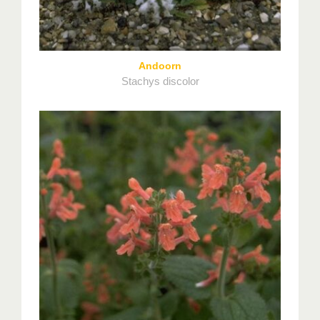
Andoorn
Stachys discolor