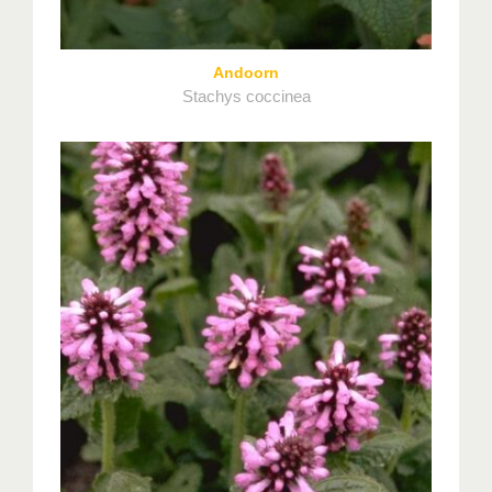
Andoorn
Stachys coccinea