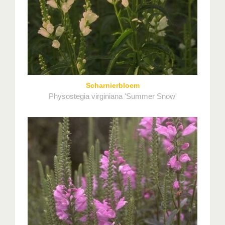
Scharnierbloem
Physostegia virginiana 'Summer Snow'