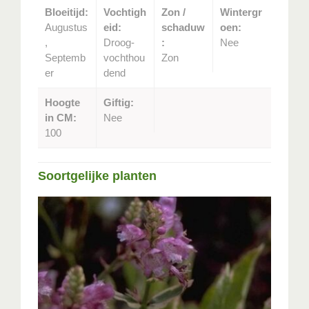
Bloeitijd:
Vochtigh
Zon /
Wintergr
Augustus
eid:
schaduw
oen:
,
Droog-
:
Nee
Septemb
vochthou
Zon
er
dend
Hoogte
Giftig:
in CM:
Nee
100
Soortgelijke planten