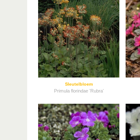
Sleutelbloem
Primula florindae 'Rubra'