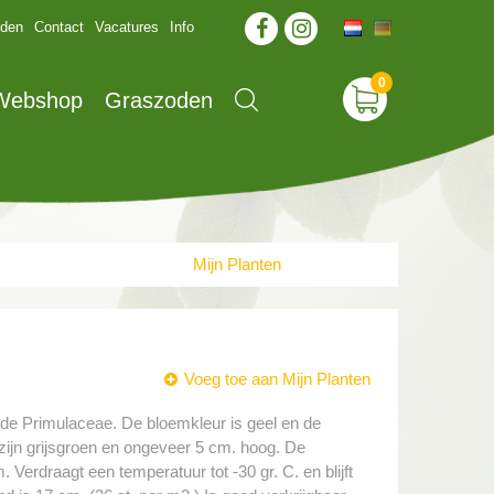
jden
Contact
Vacatures
Info
 Webshop
Graszoden
Mijn Planten
Voeg toe aan Mijn Planten
n de Primulaceae. De bloemkleur is geel en de
n zijn grijsgroen en ongeveer 5 cm. hoog. De
. Verdraagt een temperatuur tot -30 gr. C. en blijft