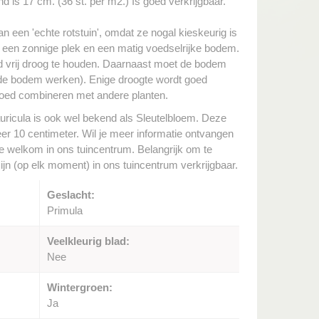
d is 17 cm. (36 st. per m2.) Is goed verkrijgbaar.
an een 'echte rotstuin', omdat ze nogal kieskeurig is
t een zonnige plek en een matig voedselrijke bodem.
nd vrij droog te houden. Daarnaast moet de bodem
r de bodem werken). Enige droogte wordt goed
 goed combineren met andere planten.
uricula is ook wel bekend als Sleutelbloem. Deze
 10 centimeter. Wil je meer informatie ontvangen
te welkom in ons tuincentrum. Belangrijk om te
ijn (op elk moment) in ons tuincentrum verkrijgbaar.
Geslacht:
Primula
Veelkleurig blad:
Nee
Wintergroen:
Ja