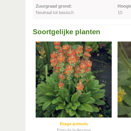
Zuurgraad grond:
Hoogt
Neutraal tot basisch
10
Soortgelijke planten
Etage-primula
Primula bulleyana