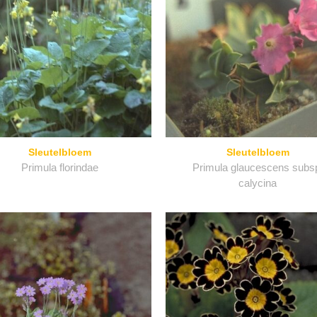
Sleutelbloem
Sleutelbloem
Primula florindae
Primula glaucescens subs
calycina