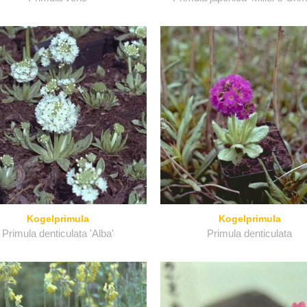
Kogelprimula
Kogelprimula
Primula denticulata 'Alba'
Primula denticulata