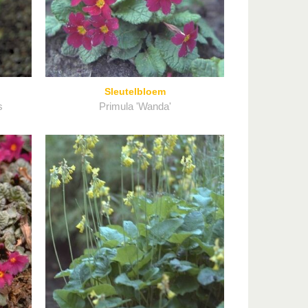
Sleutelbloem
s
Primula 'Wanda'