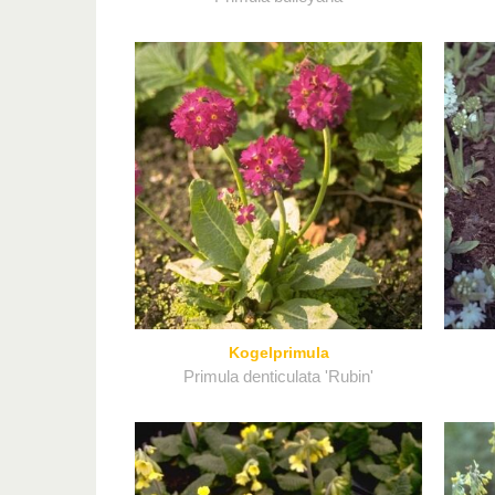
Kogelprimula
Primula denticulata 'Rubin'