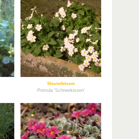
Sleutelbloem
Primula 'Schneekissen'