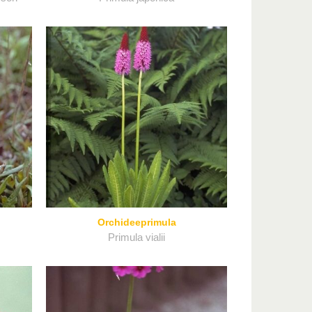
Orchideeprimula
Primula vialii