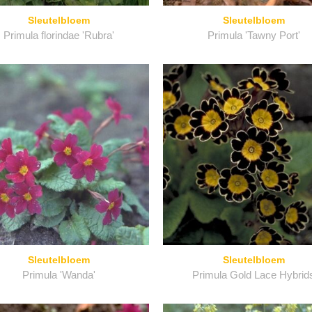
Sleutelbloem
Sleutelbloem
Primula florindae 'Rubra'
Primula 'Tawny Port'
Sleutelbloem
Sleutelbloem
Primula 'Wanda'
Primula Gold Lace Hybrid