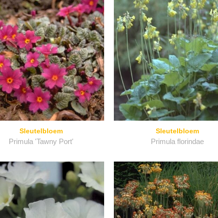
Sleutelbloem
Sleutelbloem
Primula 'Tawny Port'
Primula florindae