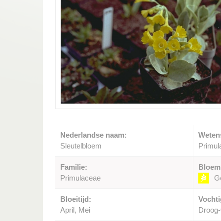
Nederlandse naam:
Weten
Sleutelbloem
Primula
Familie:
Bloem
Primulaceae
G
Bloeitijd:
Vochti
April, Mei
Droog-