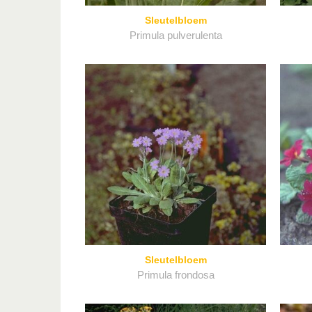
Sleutelbloem
Primula pulverulenta
Sleutelbloem
Primula frondosa