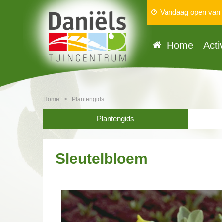
Vandaag open van
Home
Acti
Home
>
Plantengids
Plantengids
Sleutelbloem