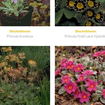
Sleutelbloem
Sleutelbloem
Primula frondosa
Primula Gold Lace Hybrid