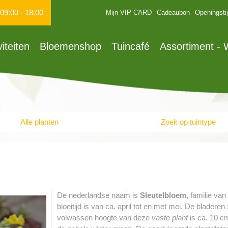
09:00
-
18:00
Mijn VIP-CARD
Cadeaubon
Openingsti
viteiten
Bloemenshop
Tuincafé
Assortiment -
Alle planten
Zoek op tuintype
De nederlandse naam is
Sleutelbloem
, familie va
bloeitijd is van ca. april tot en met mei. De bladere
volwassen hoogte van deze
vaste plant
is ca. 10 cm