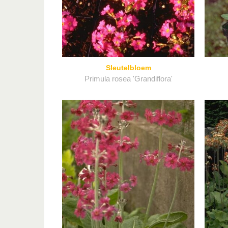
Sleutelbloem
Primula rosea 'Grandiflora'