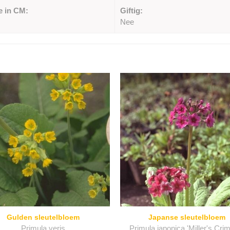
e in CM:
Giftig:
Nee
Gulden sleutelbloem
Japanse sleutelbloem
Primula veris
Primula japonica 'Miller's Cri