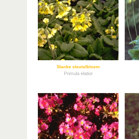
Slanke sleutelbloem
Primula elatior