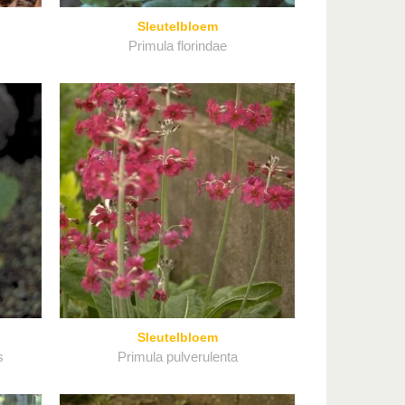
Sleutelbloem
Primula florindae
Sleutelbloem
s
Primula pulverulenta