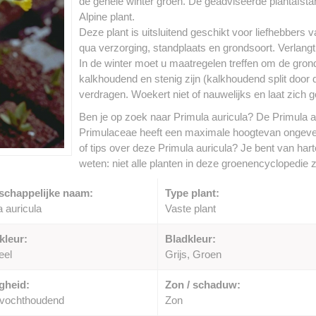
de gehele winter groen. De geadviseerde plantafstan
Alpine plant.
Deze plant is uitsluitend geschikt voor liefhebbers v
qua verzorging, standplaats en grondsoort. Verlang
In de winter moet u maatregelen treffen om de gro
kalkhoudend en stenig zijn (kalkhoudend split doo
verdragen. Woekert niet of nauwelijks en laat zich
Ben je op zoek naar Primula auricula? De Primula a
Primulaceae heeft een maximale hoogtevan ongeveer
of tips over deze Primula auricula? Je bent van har
weten: niet alle planten in deze groenencyclopedie z
schappelijke naam:
Type plant:
 auricula
Vaste plant
kleur:
Bladkleur:
eel
Grijs, Groen
gheid:
Zon / schaduw:
vochthoudend
Zon