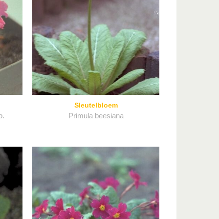
Sleutelbloem
p.
Primula beesiana