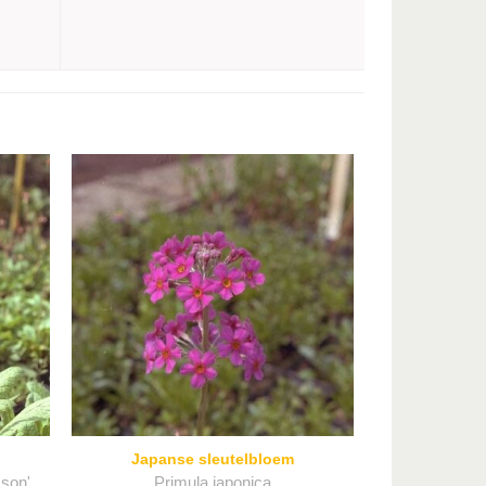
Japanse sleutelbloem
mson'
Primula japonica