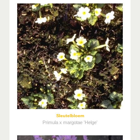
Sleutelbloem
Primula x margotae 'Helge'