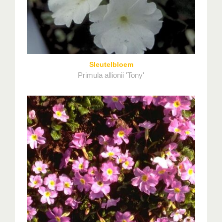
Sleutelbloem
Primula allionii 'Tony'