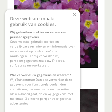
×
Deze website maakt
gebruik van cookies.
Wij gebruiken cookies en verwerken
persoonsgegevens
Onze website gebruikt cookies en
vergelijkbare technieken om informatie over
uw apparaat op te slaan en/of te
raadplegen. Hierbij verwerken wij
persoonsgegevens zoals uw IP-adres,
surfgedrag en voorkeuren.
Sleutelbloem
Wie verwerkt uw gegevens en waarom?
Primula 'Lize Green'
Wij (Tuincentrum Daniëls) verwerken deze
gegevens voor functionele doeleinden,
statistieken, personalisatie en marketing.
Als u akkoord gaat, delen wij gegevens met
maximaal 3 externe partijen voor gerichte
advertenties.