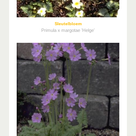
Sleutelbloem
Primula x margotae 'Helge'