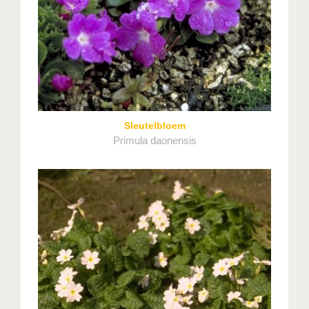
Sleutelbloem
Primula daonensis