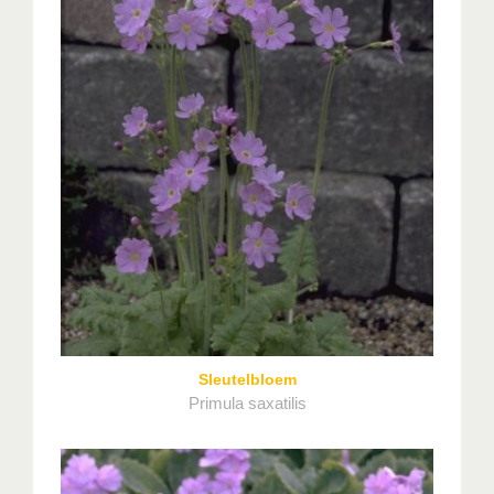
Sleutelbloem
Primula saxatilis