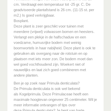
cm. Verdraagt een temperatuur tot -25 gr. C. De
geadviseerde plantafstand is 26 cm. (11-15 st. per
m2.) Is goed verkrijgbaar.
Bosplant.
Deze plant is zeer geschikt voor tuinen met
meerdere (vrijwel) volwassen bomen en heesters.
Verlangt een plekje in de halfschaduw en een
voedzame, humusrijke bodem met weinig
boomwortels in haar nabijheid. Deze plant is ook te
gebruiken als overgang naar de rotstuin en op
plaatsen met iets meer zon. De bodem moet dan
wel goed vochthoudend zijn. Woekert niet of
nauwelijks en laat zich goed combineren met
andere planten.
Ben je op zoek naar Primula denticulata?
De Primula denticulata is ook wel bekend
als Kogelprimula. Deze Primulaceae heeft een
maximale hoogtevan ongeveer 25 centimeter. Wil je
meer informatie ontvangen of tips over
deze Primula denticulata? Je bent van harte