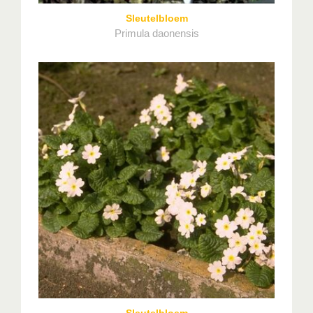
Sleutelbloem
Primula daonensis