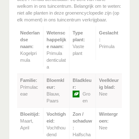
welkom in ons tuincentrum. Belangrijk om te weten:
niet alle planten in deze groenencyclopedie zijn (op
elk moment) in ons tuincentrum verkrijgbaar.
Nederlan
Wetensc
Type
Geslacht
dse
happelijk
plant:
:
naam:
e naam:
Vaste
Primula
Kogelpri
Primula
plant
mula
denticulat
a
Familie:
Bloemkl
Bladkleu
Veelkleur
Primulac
eur:
r:
ig blad:
eae
Blauw,
Gro
Nee
Paars
en
Bloeitijd:
Vochtigh
Zon /
Wintergr
Maart,
eid:
schaduw
oen:
April
Vochthou
:
Nee
dend
Halfscha