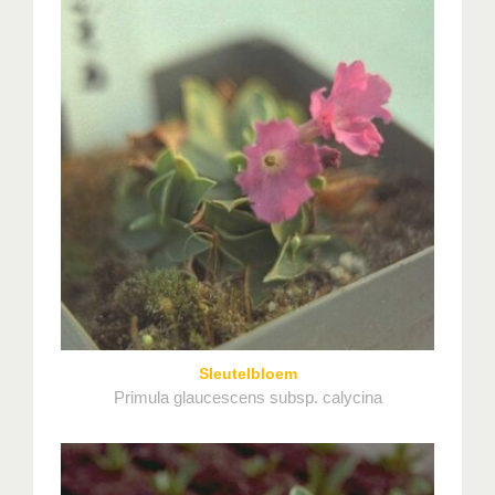
Sleutelbloem
Primula glaucescens subsp. calycina