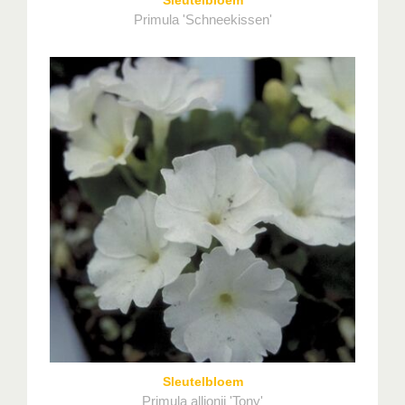
Sleutelbloem
Primula 'Schneekissen'
Sleutelbloem
Primula allionii 'Tony'