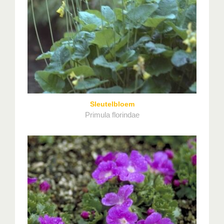
Sleutelbloem
Primula florindae