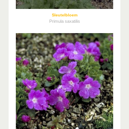
Sleutelbloem
Primula saxatilis