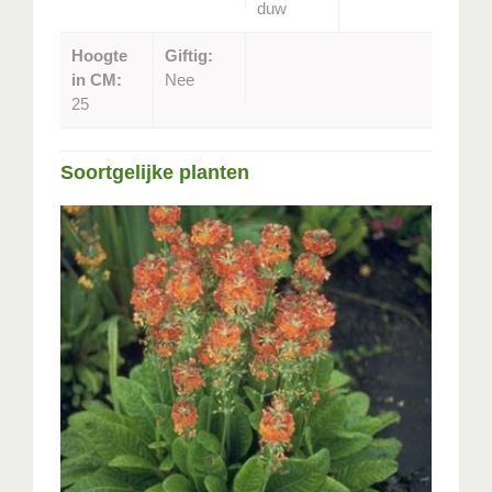
duw
Hoogte
Giftig:
in CM:
Nee
25
Soortgelijke planten