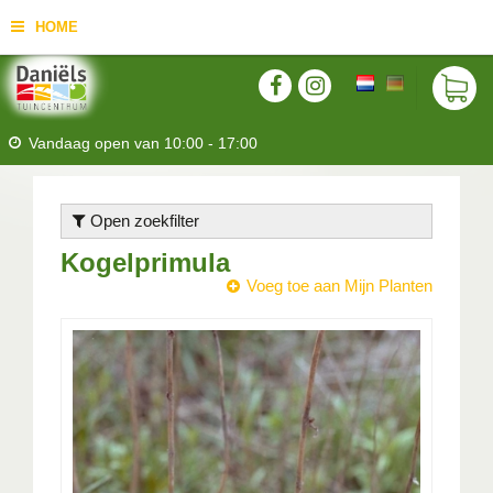
HOME
Vandaag open van
10:00
-
17:00
Open zoekfilter
Kogelprimula
Voeg toe aan Mijn Planten