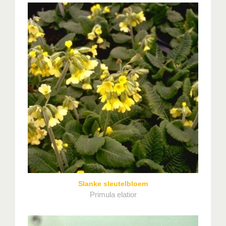
Slanke sleutelbloem
Primula elatior