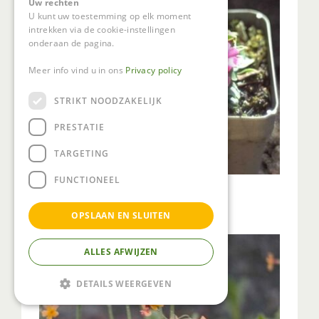
Uw rechten
U kunt uw toestemming op elk moment
intrekken via de cookie-instellingen
onderaan de pagina.
Meer info vind u in ons
Privacy policy
STRIKT NOODZAKELIJK
PRESTATIE
TARGETING
FUNCTIONEEL
Sleutelbloem
Primula latifolia
OPSLAAN EN SLUITEN
ALLES AFWIJZEN
DETAILS WEERGEVEN