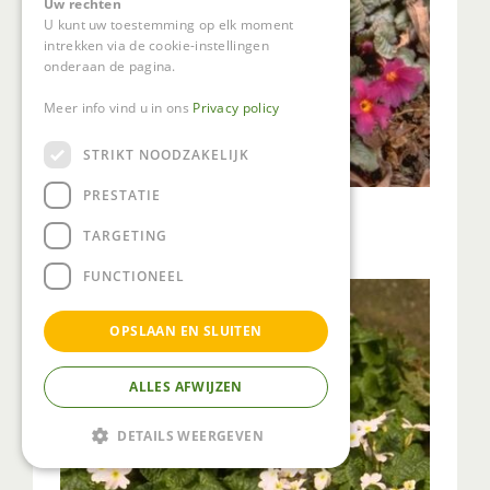
Uw rechten
U kunt uw toestemming op elk moment
intrekken via de cookie-instellingen
onderaan de pagina.
Meer info vind u in ons
Privacy policy
STRIKT NOODZAKELIJK
PRESTATIE
Sleutelbloem
Primula 'Tawny Port'
TARGETING
FUNCTIONEEL
OPSLAAN EN SLUITEN
ALLES AFWIJZEN
DETAILS WEERGEVEN