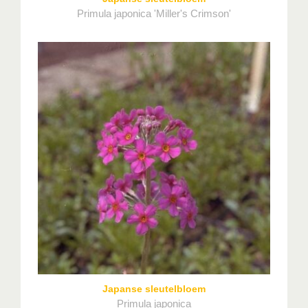
Primula japonica 'Miller's Crimson'
Japanse sleutelbloem
Primula japonica