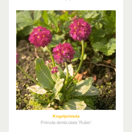
Kogelprimula
Primula denticulata 'Rubin'