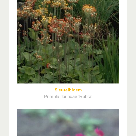
Sleutelbloem
Primula florindae 'Rubra'