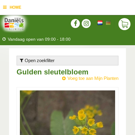
HOME
Vandaag open van
09:00
-
18:00
Open zoekfilter
Gulden sleutelbloem
Voeg toe aan Mijn Planten