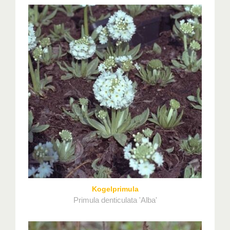
Kogelprimula
Primula denticulata 'Alba'