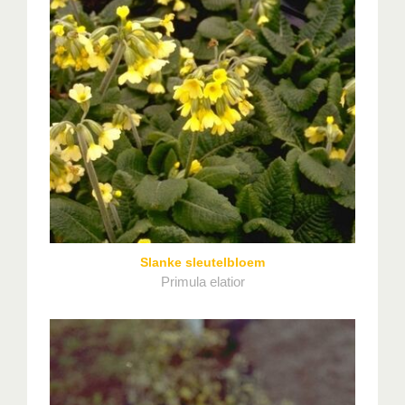
Slanke sleutelbloem
Primula elatior