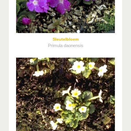
Sleutelbloem
Primula daonensis