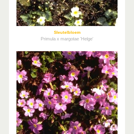
Sleutelbloem
Primula x margotae 'Helge'