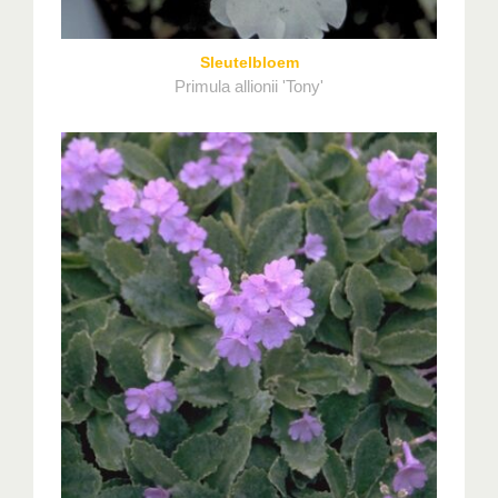
Sleutelbloem
Primula allionii 'Tony'