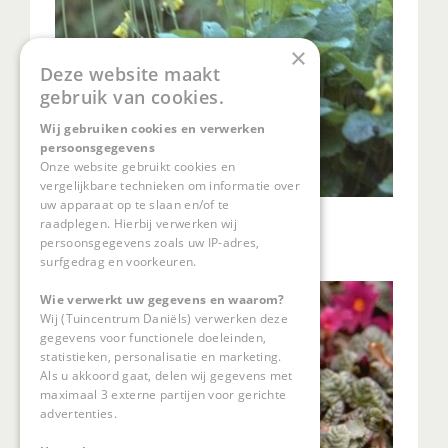
×
Deze website maakt
gebruik van cookies.
Wij gebruiken cookies en verwerken
persoonsgegevens
Onze website gebruikt cookies en
vergelijkbare technieken om informatie over
uw apparaat op te slaan en/of te
Sleutelbloem
raadplegen. Hierbij verwerken wij
Primula florindae
persoonsgegevens zoals uw IP-adres,
surfgedrag en voorkeuren.
Wie verwerkt uw gegevens en waarom?
Wij (Tuincentrum Daniëls) verwerken deze
gegevens voor functionele doeleinden,
statistieken, personalisatie en marketing.
Als u akkoord gaat, delen wij gegevens met
maximaal 3 externe partijen voor gerichte
advertenties.