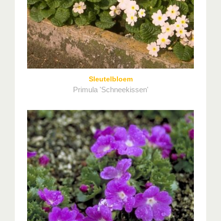
Sleutelbloem
Primula 'Schneekissen'