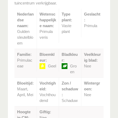
tuincentrum verkrijgbaar.
Nederlan
Wetensc
Type
Geslacht
dse
happelijk
plant:
:
naam:
e naam:
Vaste
Primula
Gulden
Primula
plant
sleutelblo
veris
em
Familie:
Bloemkl
Bladkleu
Veelkleur
Primulac
eur:
r:
ig blad:
eae
Geel
Gro
Nee
en
Bloeitijd:
Vochtigh
Zon /
Wintergr
Maart,
eid:
schaduw
oen:
April, Mei
Vochthou
:
Nee
dend
Schaduw
Hoogte
Giftig:
in CM:
Nee