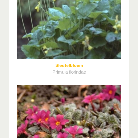
Sleutelbloem
Primula florindae