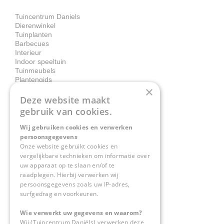
Tuincentrum Daniels
Dierenwinkel
Tuinplanten
Barbecues
Interieur
Indoor speeltuin
Tuinmeubels
Plantengids
×
Deze website maakt
Contact
gebruik van cookies.
Wij gebruiken cookies en verwerken
Tuincentrum Daniëls
persoonsgegevens
Herkenbosserweg 4
Onze website gebruikt cookies en
vergelijkbare technieken om informatie over
6063 NL Vlodrop
uw apparaat op te slaan en/of te
raadplegen. Hierbij verwerken wij
0475-534298
persoonsgegevens zoals uw IP-adres,
surfgedrag en voorkeuren.
info@tuincentrumdaniels.nl
Wie verwerkt uw gegevens en waarom?
Wij (Tuincentrum Daniëls) verwerken deze