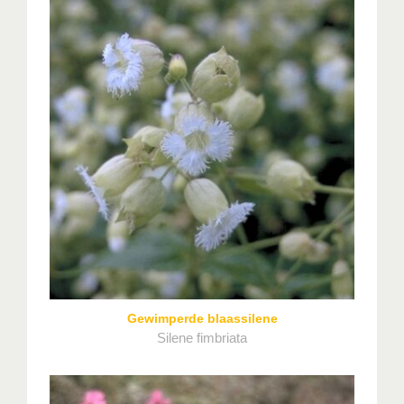
Gewimperde blaassilene
Silene fimbriata