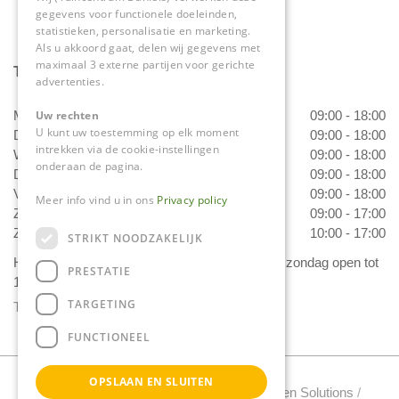
gegevens voor functionele doeleinden,
statistieken, personalisatie en marketing.
Als u akkoord gaat, delen wij gegevens met
maximaal 3 externe partijen voor gerichte
Tuincentrum Daniëls
advertenties.
Uw rechten
Maandag
09:00 - 18:00
U kunt uw toestemming op elk moment
Dinsdag
09:00 - 18:00
intrekken via de cookie-instellingen
Woensdag
09:00 - 18:00
onderaan de pagina.
Donderdag
09:00 - 18:00
Vrijdag
09:00 - 18:00
Meer info vind u in ons
Privacy policy
Zaterdag
09:00 - 17:00
Zondag
10:00 - 17:00
STRIKT NOODZAKELIJK
Het 'Bloemetje van Daniëls' is van dinsdag t/m zondag open tot
PRESTATIE
17.00 uur!
TARGETING
Toon alle openingstijden
FUNCTIONEEL
OPSLAAN EN SLUITEN
Tuincentrum Daniels Copyright 2022 /
Green Solutions
/