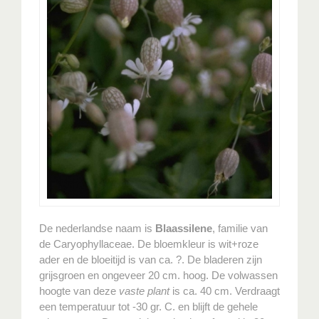
De nederlandse naam is
Blaassilene
, familie van
de Caryophyllaceae. De bloemkleur is wit+roze
ader en de bloeitijd is van ca. ?. De bladeren zijn
grijsgroen en ongeveer 20 cm. hoog. De volwassen
hoogte van deze
vaste plant
is ca. 40 cm. Verdraagt
een temperatuur tot -30 gr. C. en blijft de gehele