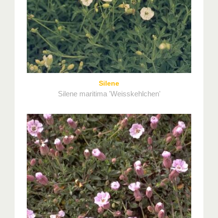
Silene
Silene maritima 'Weisskehlchen'