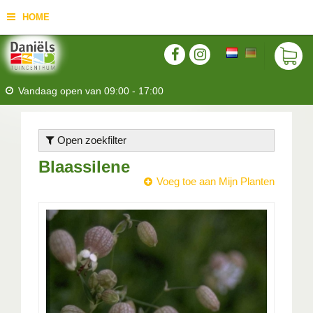
HOME
Vandaag open van
09:00
-
17:00
Open zoekfilter
Blaassilene
Voeg toe aan Mijn Planten