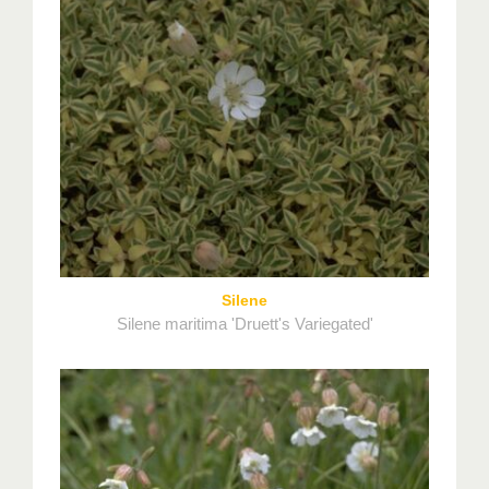
Silene
Silene maritima 'Druett's Variegated'