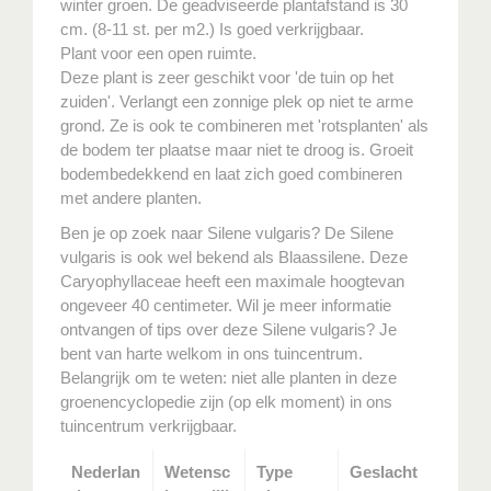
winter groen. De geadviseerde plantafstand is 30
cm. (8-11 st. per m2.) Is goed verkrijgbaar.
Plant voor een open ruimte.
Deze plant is zeer geschikt voor 'de tuin op het
zuiden'. Verlangt een zonnige plek op niet te arme
grond. Ze is ook te combineren met 'rotsplanten' als
de bodem ter plaatse maar niet te droog is. Groeit
bodembedekkend en laat zich goed combineren
met andere planten.
Ben je op zoek naar Silene vulgaris? De Silene
vulgaris is ook wel bekend als Blaassilene. Deze
Caryophyllaceae heeft een maximale hoogtevan
ongeveer 40 centimeter. Wil je meer informatie
ontvangen of tips over deze Silene vulgaris? Je
bent van harte welkom in ons tuincentrum.
Belangrijk om te weten: niet alle planten in deze
groenencyclopedie zijn (op elk moment) in ons
tuincentrum verkrijgbaar.
Nederlan
Wetensc
Type
Geslacht