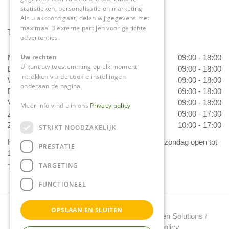
statistieken, personalisatie en marketing.
Als u akkoord gaat, delen wij gegevens met
maximaal 3 externe partijen voor gerichte
Tuincentrum Daniëls
advertenties.
Uw rechten
Maandag
09:00 - 18:00
U kunt uw toestemming op elk moment
Dinsdag
09:00 - 18:00
intrekken via de cookie-instellingen
Woensdag
09:00 - 18:00
onderaan de pagina.
Donderdag
09:00 - 18:00
Vrijdag
09:00 - 18:00
Meer info vind u in ons
Privacy policy
Zaterdag
09:00 - 17:00
Zondag
10:00 - 17:00
STRIKT NOODZAKELIJK
Het 'Bloemetje van Daniëls' is van dinsdag t/m zondag open tot
PRESTATIE
17.00 uur!
TARGETING
Toon alle openingstijden
FUNCTIONEEL
OPSLAAN EN SLUITEN
Tuincentrum Daniels Copyright 2022 /
Green Solutions
/
Tuincentrum Overzicht
/
Privacy policy