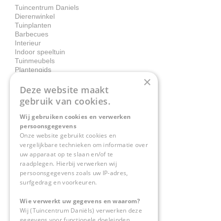
Tuincentrum Daniels
Dierenwinkel
Tuinplanten
Barbecues
Interieur
Indoor speeltuin
Tuinmeubels
Plantengids
×
Deze website maakt
Contact
gebruik van cookies.
Wij gebruiken cookies en verwerken
Tuincentrum Daniëls
persoonsgegevens
Herkenbosserweg 4
Onze website gebruikt cookies en
vergelijkbare technieken om informatie over
6063 NL Vlodrop
uw apparaat op te slaan en/of te
raadplegen. Hierbij verwerken wij
0475-534298
persoonsgegevens zoals uw IP-adres,
surfgedrag en voorkeuren.
info@tuincentrumdaniels.nl
Wie verwerkt uw gegevens en waarom?
Wij (Tuincentrum Daniëls) verwerken deze
gegevens voor functionele doeleinden,