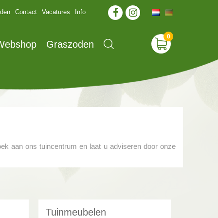
jden
Contact
Vacatures
Info
 Webshop
Graszoden
oek aan ons tuincentrum en laat u adviseren door onze
Tuinmeubelen