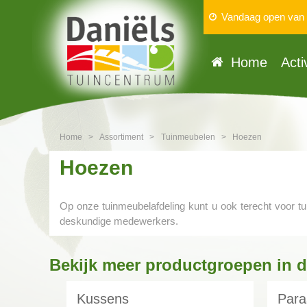
Vandaag open van
Home
Acti
Home
>
Assortiment
>
Tuinmeubelen
>
Hoezen
Hoezen
Op onze tuinmeubelafdeling kunt u ook terecht voor t
deskundige medewerkers.
Bekijk meer productgroepen in 
Kussens
Para