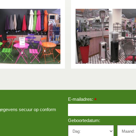
E-mailadres:
*
w gegevens secuur op conform
Geboortedatum: