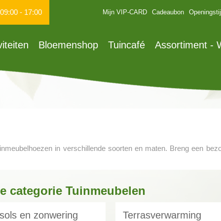
09:00
-
17:00
Mijn VIP-CARD
Cadeaubon
Openingsti
viteiten
Bloemenshop
Tuincafé
Assortiment -
uinmeubelhoezen in verschillende soorten en maten. Breng een bez
de categorie Tuinmeubelen
sols en zonwering
Terrasverwarming