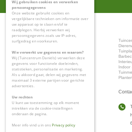
Wij gebruiken cookies en verwerken
persoonsgegevens
Onze website gebruikt cookies en
vergelijkbare technieken om informatie over
uw apparaat op te slaan en/of te
raadplegen. Hierbij verwerken wij
persoonsgegevens zoals uw IP-adres,
Tuince
surfgedrag en voorkeuren.
Dieren
Tuinpl
Wie verwerkt uw gegevens en waarom?
Barbec
Wij (Tuincentrum Daniëls) verwerken deze
Interie
gegevens voor functionele doeleinden,
Indoor 
statistieken, personalisatie en marketing.
Tuinme
Als u akkoord gaat, delen wij gegevens met
Plante
maximaal 3 externe partijen voor gerichte
advertenties.
Conta
Uw rechten
U kunt uw toestemming op elk moment
intrekken via de cookie-instellingen
onderaan de pagina.
Meer info vind u in ons
Privacy policy