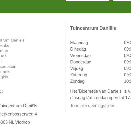
Tuincentrum Daniëls
ntrum Daniels
Maandag
09:
winkel
Dinsdag
09:
anten
Woensdag
09:
ues
ur
Donderdag
09:
speeltuin
Vrijdag
09:
ubels
Zaterdag
09:
ngids
Zondag
10:
Het 'Bloemetje van Daniëls' is 
ct
dinsdag t/m zondag open tot 17.
Toon alle openingstijden
Tuincentrum Daniëls
Herkenbosserweg 4
6063 NL Vlodrop