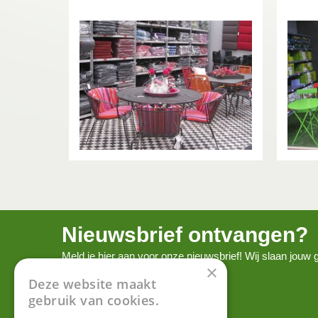
Nieuwsbrief ontvangen?
Meld je hier aan voor onze nieuwsbrief! Wij slaan jou
×
onze
privacy policy.
Deze website maakt
gebruik van cookies.