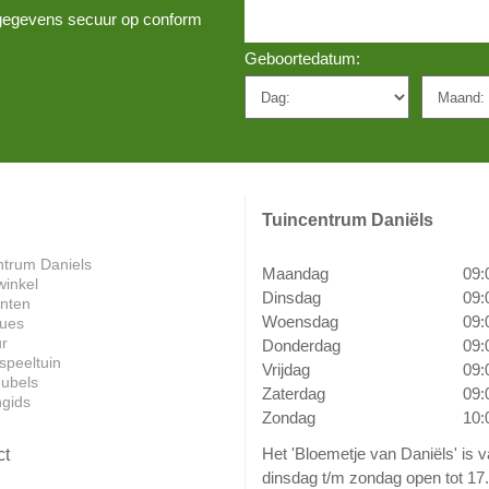
w gegevens secuur op conform
Geboortedatum:
Tuincentrum Daniëls
ntrum Daniels
Maandag
09:
winkel
Dinsdag
09:
anten
Woensdag
09:
ues
ur
Donderdag
09:
speeltuin
Vrijdag
09:
ubels
Zaterdag
09:
ngids
Zondag
10:
Het 'Bloemetje van Daniëls' is 
ct
dinsdag t/m zondag open tot 17.