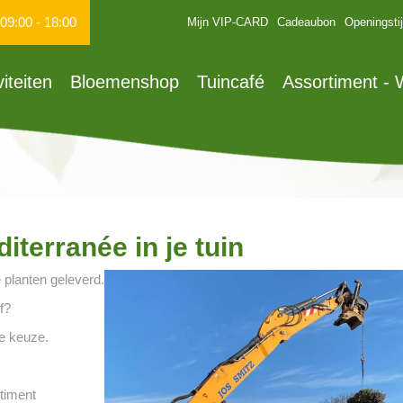
09:00
-
18:00
Mijn VIP-CARD
Cadeaubon
Openingsti
viteiten
Bloemenshop
Tuincafé
Assortiment -
iterranée in je tuin
 planten geleverd.
f?
te keuze.
rtiment