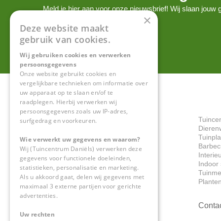
Meld je hier aan voor onze nieuwsbrief! Wij slaan jou
×
onze
privacy policy.
Deze website maakt
gebruik van cookies.
Wij gebruiken cookies en verwerken
persoonsgegevens
Onze website gebruikt cookies en
vergelijkbare technieken om informatie over
uw apparaat op te slaan en/of te
raadplegen. Hierbij verwerken wij
persoonsgegevens zoals uw IP-adres,
Tuince
surfgedrag en voorkeuren.
Dieren
Tuinpl
Wie verwerkt uw gegevens en waarom?
Barbec
Wij (Tuincentrum Daniëls) verwerken deze
Interie
gegevens voor functionele doeleinden,
Indoor 
statistieken, personalisatie en marketing.
Tuinme
Als u akkoord gaat, delen wij gegevens met
Plante
maximaal 3 externe partijen voor gerichte
advertenties.
Conta
Uw rechten