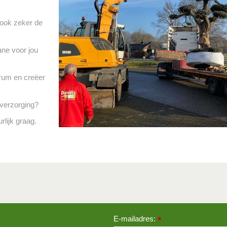
 ook zeker de
ane voor jou
trum en creëer
 verzorging?
rlijk graag.
E-mailadres:
*