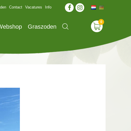
jden
Contact
Vacatures
Info
 Webshop
Graszoden