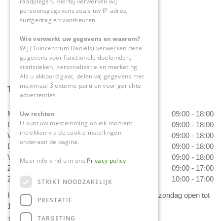
raadplegen. Hierbij verwerken wij
0475-534298
persoonsgegevens zoals uw IP-adres,
surfgedrag en voorkeuren.
info@tuincentrumdaniels.nl
Wie verwerkt uw gegevens en waarom?
Wij (Tuincentrum Daniëls) verwerken deze
gegevens voor functionele doeleinden,
statistieken, personalisatie en marketing.
Als u akkoord gaat, delen wij gegevens met
maximaal 3 externe partijen voor gerichte
Tuincentrum Daniëls
advertenties.
Uw rechten
Maandag
09:00 - 18:00
U kunt uw toestemming op elk moment
Dinsdag
09:00 - 18:00
intrekken via de cookie-instellingen
Woensdag
09:00 - 18:00
onderaan de pagina.
Donderdag
09:00 - 18:00
Vrijdag
09:00 - 18:00
Meer info vind u in ons
Privacy policy
Zaterdag
09:00 - 17:00
Zondag
10:00 - 17:00
STRIKT NOODZAKELIJK
Het 'Bloemetje van Daniëls' is van dinsdag t/m zondag open tot
PRESTATIE
17.00 uur!
TARGETING
Toon alle openingstijden