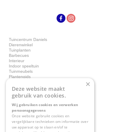
Tuincentrum Daniels
Dierenwinkel
Tuinplanten
Barbecues
Interieur
Indoor speeltuin
Tuinmeubels
Plantengids
×
Deze website maakt
Contact
gebruik van cookies.
Wij gebruiken cookies en verwerken
Tuincentrum Daniëls
persoonsgegevens
Herkenbosserweg 4
Onze website gebruikt cookies en
vergelijkbare technieken om informatie over
6063 NL Vlodrop
uw apparaat op te slaan en/of te