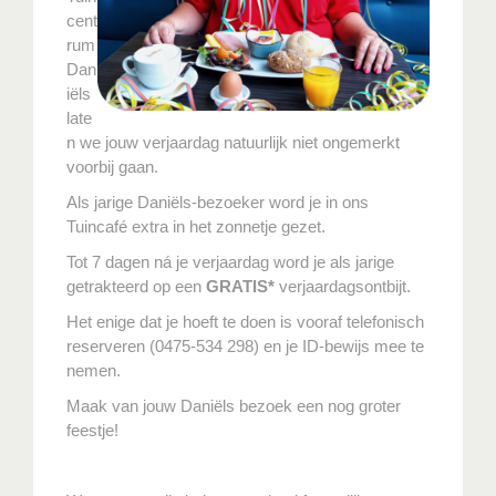
cent
rum
Dan
iëls
late
n we jouw verjaardag natuurlijk niet ongemerkt
voorbij gaan.
Als jarige Daniëls-bezoeker word je in ons
Tuincafé extra in het zonnetje gezet.
Tot 7 dagen ná je verjaardag word je als jarige
getrakteerd op een
GRATIS*
verjaardagsontbijt.
Het enige dat je hoeft te doen is vooraf telefonisch
reserveren (0475-534 298) en je ID-bewijs mee te
nemen.
Maak van jouw Daniëls bezoek een nog groter
feestje!