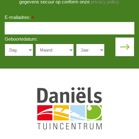
gegevens secuur op conform onze
privacy policy.
E-mailadres:
*
Geboortedatum: