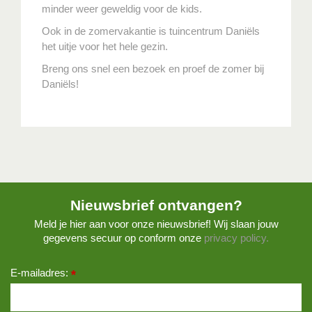
minder weer geweldig voor de kids.
Ook in de zomervakantie is tuincentrum Daniëls
het uitje voor het hele gezin.
Breng ons snel een bezoek en proef de zomer bij
Daniëls!
Nieuwsbrief ontvangen?
Meld je hier aan voor onze nieuwsbrief! Wij slaan jouw
gegevens secuur op conform onze
privacy policy.
E-mailadres:
*