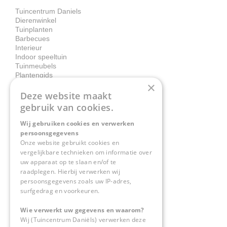
Tuincentrum Daniels
Dierenwinkel
Tuinplanten
Barbecues
Interieur
Indoor speeltuin
Tuinmeubels
Plantengids
×
Deze website maakt
Contact
gebruik van cookies.
Wij gebruiken cookies en verwerken
Tuincentrum Daniëls
persoonsgegevens
Herkenbosserweg 4
Onze website gebruikt cookies en
vergelijkbare technieken om informatie over
6063 NL Vlodrop
uw apparaat op te slaan en/of te
raadplegen. Hierbij verwerken wij
0475-534298
persoonsgegevens zoals uw IP-adres,
surfgedrag en voorkeuren.
info@tuincentrumdaniels.nl
Wie verwerkt uw gegevens en waarom?
Wij (Tuincentrum Daniëls) verwerken deze