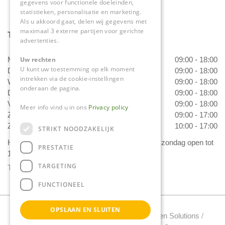
gegevens voor functionele doeleinden,
statistieken, personalisatie en marketing.
Als u akkoord gaat, delen wij gegevens met
maximaal 3 externe partijen voor gerichte
Tuincentrum Daniëls
advertenties.
Uw rechten
Maandag
09:00 - 18:00
U kunt uw toestemming op elk moment
Dinsdag
09:00 - 18:00
intrekken via de cookie-instellingen
Woensdag
09:00 - 18:00
onderaan de pagina.
Donderdag
09:00 - 18:00
Vrijdag
09:00 - 18:00
Meer info vind u in ons
Privacy policy
Zaterdag
09:00 - 17:00
Zondag
10:00 - 17:00
STRIKT NOODZAKELIJK
Het 'Bloemetje van Daniëls' is van dinsdag t/m zondag open tot
PRESTATIE
17.00 uur!
TARGETING
Toon alle openingstijden
FUNCTIONEEL
OPSLAAN EN SLUITEN
Tuincentrum Daniels Copyright 2022 /
Green Solutions
/