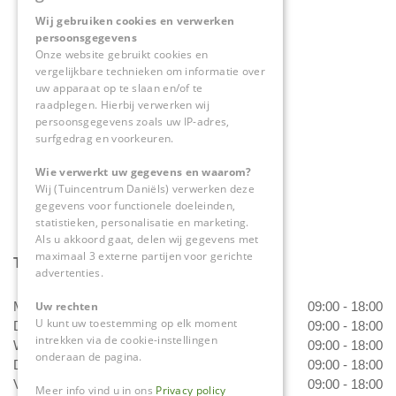
Wij gebruiken cookies en verwerken
Tuincentrum Daniëls
persoonsgegevens
Herkenbosserweg 4
Onze website gebruikt cookies en
vergelijkbare technieken om informatie over
6063 NL Vlodrop
uw apparaat op te slaan en/of te
raadplegen. Hierbij verwerken wij
0475-534298
persoonsgegevens zoals uw IP-adres,
surfgedrag en voorkeuren.
info@tuincentrumdaniels.nl
Wie verwerkt uw gegevens en waarom?
Wij (Tuincentrum Daniëls) verwerken deze
gegevens voor functionele doeleinden,
statistieken, personalisatie en marketing.
Als u akkoord gaat, delen wij gegevens met
maximaal 3 externe partijen voor gerichte
Tuincentrum Daniëls
advertenties.
Uw rechten
Maandag
09:00 - 18:00
U kunt uw toestemming op elk moment
Dinsdag
09:00 - 18:00
intrekken via de cookie-instellingen
Woensdag
09:00 - 18:00
onderaan de pagina.
Donderdag
09:00 - 18:00
Vrijdag
09:00 - 18:00
Meer info vind u in ons
Privacy policy