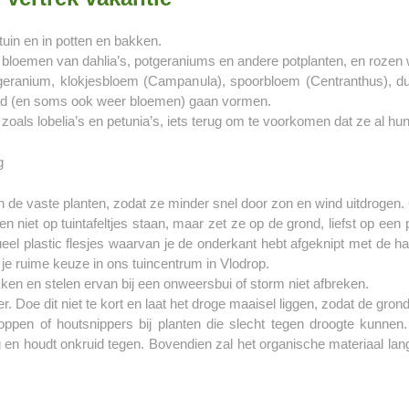
e tuin en in potten en bakken.
ide bloemen van dahlia’s, potgeraniums en andere potplanten, en rozen
ls geranium, klokjesbloem (Campanula), spoorbloem (Centranthus), d
 blad (en soms ook weer bloemen) gaan vormen.
 zoals lobelia’s en petunia’s, iets terug om te voorkomen dat ze al h
de vaste planten, zodat ze minder snel door zon en wind uitdrogen. Of
n niet op tuintafeltjes staan, maar zet ze op de grond, liefst op ee
eel plastic flesjes waarvan je de onderkant hebt afgeknipt met de ha
je ruime keuze in ons tuincentrum in Vlodrop.
ken en stelen ervan bij een onweersbui of storm niet afbreken.
 Doe dit niet te kort en laat het droge maaisel liggen, zodat de gron
en of houtsnippers bij planten die slecht tegen droogte kunnen. D
 en houdt onkruid tegen. Bovendien zal het organische materiaal l