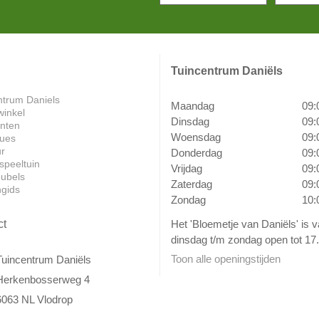
Tuincentrum Daniëls
ntrum Daniels
Maandag
09:
winkel
Dinsdag
09:
anten
Woensdag
09:
ues
ur
Donderdag
09:
speeltuin
Vrijdag
09:
ubels
Zaterdag
09:
ngids
Zondag
10:
Het 'Bloemetje van Daniëls' is 
ct
dinsdag t/m zondag open tot 17.
Toon alle openingstijden
Tuincentrum Daniëls
Herkenbosserweg 4
6063 NL Vlodrop