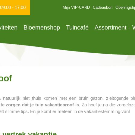
09:00
-
17:00
Mijn VIP-CARD
Cadeaubon
Openingsti
viteiten
Bloemenshop
Tuincafé
Assortiment -
oof
 natuurlijk niet thuis komen met een bruin gazon, zieltogende pl
e zorgen dat je tuin vakantieproof is
. Zo hoef je na die zorgeloz
eeft slimme tips. En je komt er meteen in de vakantiestemming van!
 vertrek vakantie