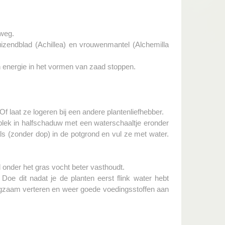
 weg.
uizendblad (Achillea) en vrouwenmantel (Alchemilla
un energie in het vormen van zaad stoppen.
 laat ze logeren bij een andere plantenliefhebber.
n plek in halfschaduw met een waterschaaltje eronder
ls (zonder dop) in de potgrond en vul ze met water.
d onder het gras vocht beter vasthoudt.
oe dit nadat je de planten eerst flink water hebt
angzaam verteren en weer goede voedingsstoffen aan