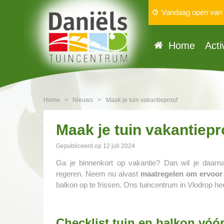
Vandaag open van
Home
Acti
Home
>
Nieuws
>
Maak je tuin vakantieproof
Maak je tuin vakantiepr
Gepubliceerd op
12 juli 2024
Ga je binnenkort op vakantie? Dan wil je daarna
regeren. Neem nu alvast
maatregelen om ervoor t
balkon op te frissen. Ons tuincentrum in Vlodrop h
Checklist tuin en balkon vóór