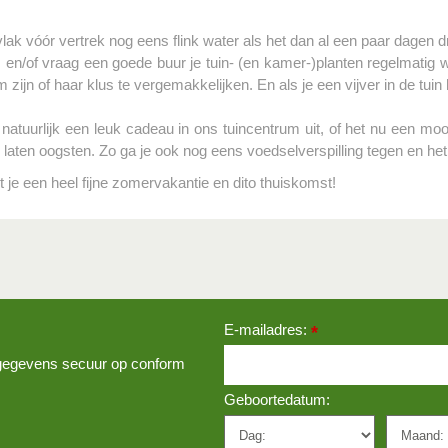
lak vóór vertrek nog eens flink water als het dan al een paar dagen d
n/of vraag een goede buur je tuin- (en kamer-)planten regelmatig wat
 zijn of haar klus te vergemakkelijken. En als je een vijver in de tuin 
natuurlijk een leuk cadeau in ons tuincentrum uit, of het nu een mooie
an laten oogsten. Zo ga je ook nog eens voedselverspilling tegen en het 
je een heel fijne zomervakantie en dito thuiskomst!
E-mailadres:
*
w gegevens secuur op conform
Geboortedatum: