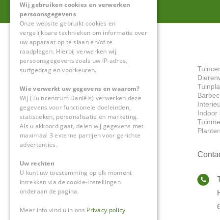
Wij gebruiken cookies en verwerken
persoonsgegevens
Onze website gebruikt cookies en
vergelijkbare technieken om informatie over
uw apparaat op te slaan en/of te
raadplegen. Hierbij verwerken wij
persoonsgegevens zoals uw IP-adres,
Tuince
surfgedrag en voorkeuren.
Dieren
Tuinpl
Wie verwerkt uw gegevens en waarom?
Barbec
Wij (Tuincentrum Daniëls) verwerken deze
Interie
gegevens voor functionele doeleinden,
Indoor 
statistieken, personalisatie en marketing.
Tuinme
Als u akkoord gaat, delen wij gegevens met
Plante
maximaal 3 externe partijen voor gerichte
advertenties.
Conta
Uw rechten
U kunt uw toestemming op elk moment
intrekken via de cookie-instellingen
onderaan de pagina.
Meer info vind u in ons
Privacy policy