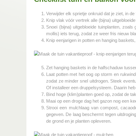
Verwijder elk sprietje onkruid dat je ziet, in d
Knip vlak vóór vertrek alle (bijna) uitgebloe
Snoei (bijna) uitgebloeide tuinplanten, zoa
mollis) iets terug, zodat ze weer fris nieuw
Knip eenjarigen in potten en hanging baskets,
Zet hanging baskets in de halfschaduw tussen 
Laat potten met het oog op storm en rukwinde
zodat ze minder snel uitdrogen. Steek eventu
Of installeer een druppelsysteem. Daarin heb 
Bind hoge (klim)planten goed op, zodat de tak
Maai op een droge dag het gazon nog een keer.
Strooi een mulchlaag van compost, cacaodopp
gegeven. De laag beschermt tegen uitdroging
de grond en je planten opleveren.