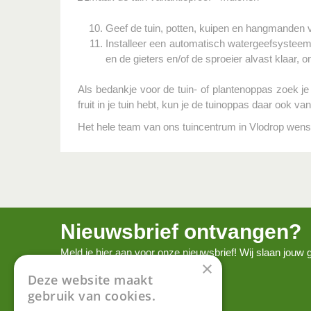
Geef de tuin, potten, kuipen en hangmanden v
Installeer een automatisch watergeefsysteem e
en de gieters en/of de sproeier alvast klaar, om
Als bedankje voor de tuin- of plantenoppas zoek je 
fruit in je tuin hebt, kun je de tuinoppas daar ook v
Het hele team van ons tuincentrum in Vlodrop wenst 
Nieuwsbrief ontvangen?
Meld je hier aan voor onze nieuwsbrief! Wij slaan jou
×
onze
privacy policy.
Deze website maakt
gebruik van cookies.