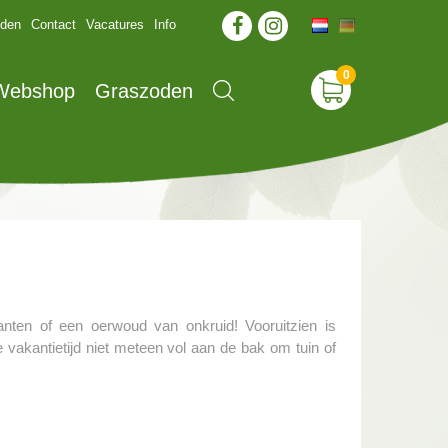
jden
Contact
Vacatures
Info
 Webshop
Graszoden
anten of een oerwoud van onkruid! Vooruitzien is
e vakantietijd niet meteen vol aan de bak om tuin of