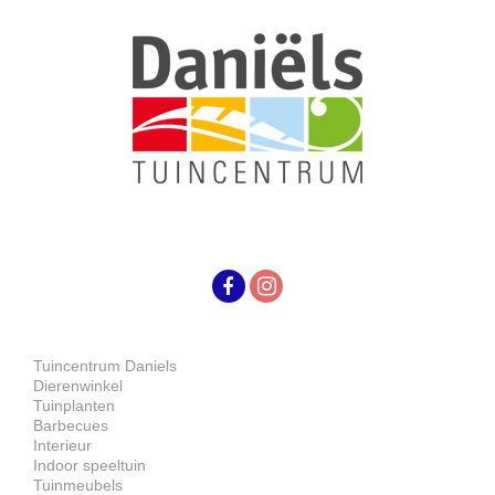
Tuincentrum Daniels
Dierenwinkel
Tuinplanten
Barbecues
Interieur
Indoor speeltuin
Tuinmeubels