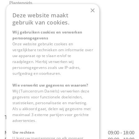
Plantengids
×
Deze website maakt
Contact
gebruik van cookies.
Wij gebruiken cookies en verwerken
Tuincentrum Daniëls
persoonsgegevens
Herkenbosserweg 4
Onze website gebruikt cookies en
vergelijkbare technieken om informatie over
6063 NL Vlodrop
uw apparaat op te slaan en/of te
raadplegen. Hierbij verwerken wij
0475-534298
persoonsgegevens zoals uw IP-adres,
surfgedrag en voorkeuren.
info@tuincentrumdaniels.nl
Wie verwerkt uw gegevens en waarom?
Wij (Tuincentrum Daniëls) verwerken deze
gegevens voor functionele doeleinden,
statistieken, personalisatie en marketing.
Als u akkoord gaat, delen wij gegevens met
maximaal 3 externe partijen voor gerichte
Tuincentrum Daniëls
advertenties.
Uw rechten
Maandag
09:00 - 18:00
U kunt uw toestemming op elk moment