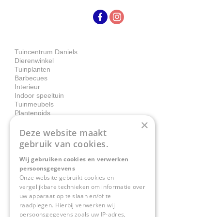
Tuincentrum Daniels
Dierenwinkel
Tuinplanten
Barbecues
Interieur
Indoor speeltuin
Tuinmeubels
Plantengids
×
Deze website maakt
Contact
gebruik van cookies.
Wij gebruiken cookies en verwerken
Tuincentrum Daniëls
persoonsgegevens
Herkenbosserweg 4
Onze website gebruikt cookies en
vergelijkbare technieken om informatie over
6063 NL Vlodrop
uw apparaat op te slaan en/of te
raadplegen. Hierbij verwerken wij
0475-534298
persoonsgegevens zoals uw IP-adres,