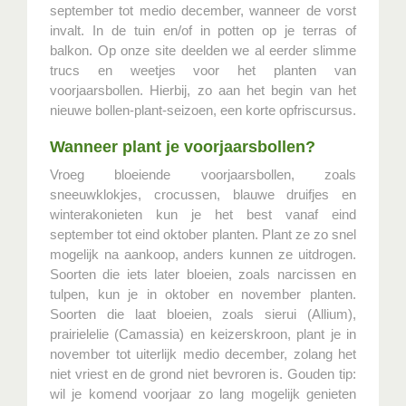
september tot medio december, wanneer de vorst
invalt. In de tuin en/of in potten op je terras of
balkon. Op onze site deelden we al eerder slimme
trucs en weetjes voor het planten van
voorjaarsbollen. Hierbij, zo aan het begin van het
nieuwe bollen-plant-seizoen, een korte opfriscursus.
Wanneer plant je voorjaarsbollen?
Vroeg bloeiende voorjaarsbollen, zoals
sneeuwklokjes, crocussen, blauwe druifjes en
winterakonieten kun je het best vanaf eind
september tot eind oktober planten. Plant ze zo snel
mogelijk na aankoop, anders kunnen ze uitdrogen.
Soorten die iets later bloeien, zoals narcissen en
tulpen, kun je in oktober en november planten.
Soorten die laat bloeien, zoals sierui (Allium),
prairielelie (Camassia) en keizerskroon, plant je in
november tot uiterlijk medio december, zolang het
niet vriest en de grond niet bevroren is. Gouden tip:
wil je komend voorjaar zo lang mogelijk genieten