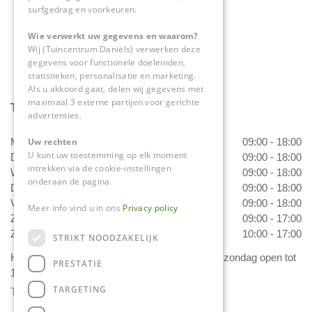
surfgedrag en voorkeuren.
info@tuincentrumdaniels.nl
Wie verwerkt uw gegevens en waarom?
Wij (Tuincentrum Daniëls) verwerken deze
gegevens voor functionele doeleinden,
statistieken, personalisatie en marketing.
Als u akkoord gaat, delen wij gegevens met
maximaal 3 externe partijen voor gerichte
Tuincentrum Daniëls
advertenties.
Uw rechten
Maandag
09:00 - 18:00
U kunt uw toestemming op elk moment
Dinsdag
09:00 - 18:00
intrekken via de cookie-instellingen
Woensdag
09:00 - 18:00
onderaan de pagina.
Donderdag
09:00 - 18:00
Vrijdag
09:00 - 18:00
Meer info vind u in ons
Privacy policy
Zaterdag
09:00 - 17:00
Zondag
10:00 - 17:00
STRIKT NOODZAKELIJK
Het 'Bloemetje van Daniëls' is van dinsdag t/m zondag open tot
PRESTATIE
17.00 uur!
TARGETING
Toon alle openingstijden