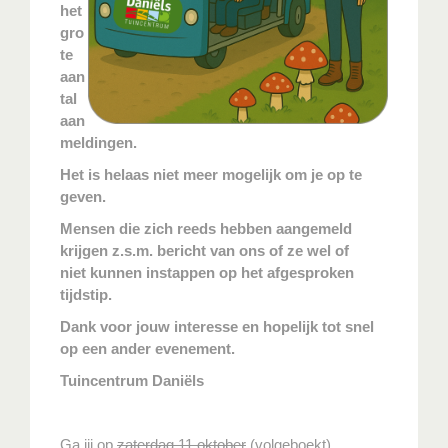
het
gro
te
aan
tal
aan
meldingen.
Het is helaas niet meer mogelijk om je op te
geven.
Mensen die zich reeds hebben aangemeld
krijgen z.s.m. bericht van ons of ze wel of
niet kunnen instappen op het afgesproken
tijdstip.
Dank voor jouw interesse en hopelijk tot snel
op een ander evenement.
Tuincentrum Daniëls
Ga jij op
zaterdag 11 oktober
(volgeboekt),