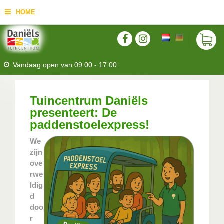
HOME
Vandaag open van
09:00
-
17:00
Tuincentrum Daniëls
presenteert: De
paddenstoelexpress!
We
zijn
ove
rwe
ldig
d
doo
r