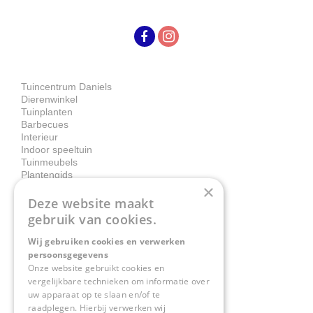
Tuincentrum Daniels
Dierenwinkel
Tuinplanten
Barbecues
Interieur
Indoor speeltuin
Tuinmeubels
Plantengids
×
Deze website maakt
Contact
gebruik van cookies.
Wij gebruiken cookies en verwerken
Tuincentrum Daniëls
persoonsgegevens
Herkenbosserweg 4
Onze website gebruikt cookies en
vergelijkbare technieken om informatie over
6063 NL Vlodrop
uw apparaat op te slaan en/of te
raadplegen. Hierbij verwerken wij
0475-534298