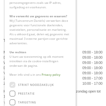
persoonsgegevens zoals uw IP-adres,
surfgedrag en voorkeuren.
info@tuincentrumdaniels.nl
Wie verwerkt uw gegevens en waarom?
Wij (Tuincentrum Daniëls) verwerken deze
gegevens voor functionele doeleinden,
statistieken, personalisatie en marketing.
Als u akkoord gaat, delen wij gegevens met
maximaal 3 externe partijen voor gerichte
Tuincentrum Daniëls
advertenties.
Uw rechten
Maandag
09:00 - 18:00
U kunt uw toestemming op elk moment
Dinsdag
09:00 - 18:00
intrekken via de cookie-instellingen
Woensdag
09:00 - 18:00
onderaan de pagina.
Donderdag
09:00 - 18:00
Vrijdag
09:00 - 18:00
Meer info vind u in ons
Privacy policy
Zaterdag
09:00 - 17:00
Zondag
10:00 - 17:00
STRIKT NOODZAKELIJK
Het 'Bloemetje van Daniëls' is van dinsdag t/m zondag open tot
PRESTATIE
17.00 uur!
TARGETING
Toon alle openingstijden