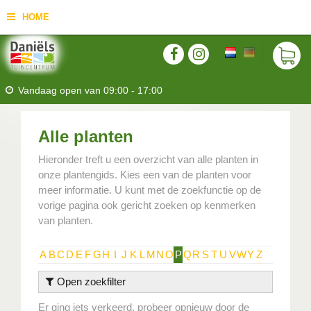
HOME
Vandaag open van
09:00
-
17:00
Alle planten
Hieronder treft u een overzicht van alle planten in
onze plantengids. Kies een van de planten voor
meer informatie. U kunt met de zoekfunctie op de
vorige pagina ook gericht zoeken op kenmerken
van planten.
A
B
C
D
E
F
G
H
I
J
K
L
M
N
O
P
Q
R
S
T
U
V
W
Y
Z
Open zoekfilter
Er ging iets verkeerd, probeer opnieuw door de