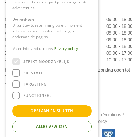
maximaal 3 externe partijen voor gerichte
Tuincentrum Daniëls
advertenties.
Uw rechten
Maandag
09:00 - 18:00
U kunt uw toestemming op elk moment
Dinsdag
09:00 - 18:00
intrekken via de cookie-instellingen
Woensdag
09:00 - 18:00
onderaan de pagina.
Donderdag
09:00 - 18:00
Vrijdag
09:00 - 18:00
Meer info vind u in ons
Privacy policy
Zaterdag
09:00 - 17:00
Zondag
10:00 - 17:00
STRIKT NOODZAKELIJK
Het 'Bloemetje van Daniëls' is van dinsdag t/m zondag open tot
PRESTATIE
17.00 uur!
TARGETING
Toon alle openingstijden
FUNCTIONEEL
OPSLAAN EN SLUITEN
Tuincentrum Daniels Copyright 2022 /
Green Solutions
/
Tuincentrum Overzicht
/
Privacy policy
ALLES AFWIJZEN