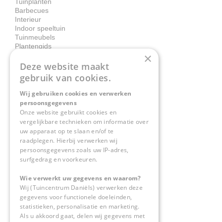
Tuinplanten
Barbecues
Interieur
Indoor speeltuin
Tuinmeubels
Plantengids
×
Deze website maakt
Contact
gebruik van cookies.
Wij gebruiken cookies en verwerken
Tuincentrum Daniëls
persoonsgegevens
Herkenbosserweg 4
Onze website gebruikt cookies en
vergelijkbare technieken om informatie over
6063 NL Vlodrop
uw apparaat op te slaan en/of te
raadplegen. Hierbij verwerken wij
0475-534298
persoonsgegevens zoals uw IP-adres,
surfgedrag en voorkeuren.
info@tuincentrumdaniels.nl
Wie verwerkt uw gegevens en waarom?
Wij (Tuincentrum Daniëls) verwerken deze
gegevens voor functionele doeleinden,
statistieken, personalisatie en marketing.
Als u akkoord gaat, delen wij gegevens met