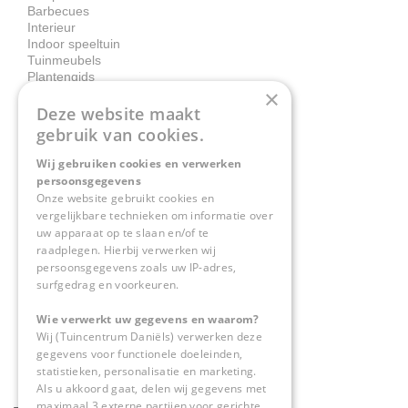
Barbecues
Interieur
Indoor speeltuin
Tuinmeubels
Plantengids
×
Deze website maakt
Contact
gebruik van cookies.
Wij gebruiken cookies en verwerken
Tuincentrum Daniëls
persoonsgegevens
Herkenbosserweg 4
Onze website gebruikt cookies en
vergelijkbare technieken om informatie over
6063 NL Vlodrop
uw apparaat op te slaan en/of te
raadplegen. Hierbij verwerken wij
0475-534298
persoonsgegevens zoals uw IP-adres,
surfgedrag en voorkeuren.
info@tuincentrumdaniels.nl
Wie verwerkt uw gegevens en waarom?
Wij (Tuincentrum Daniëls) verwerken deze
gegevens voor functionele doeleinden,
statistieken, personalisatie en marketing.
Als u akkoord gaat, delen wij gegevens met
maximaal 3 externe partijen voor gerichte