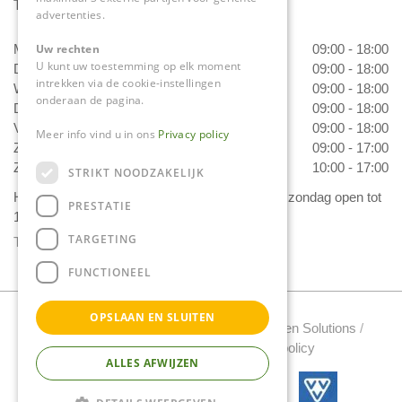
Tuincentrum Daniëls
advertenties.
Uw rechten
Maandag
09:00 - 18:00
U kunt uw toestemming op elk moment
Dinsdag
09:00 - 18:00
intrekken via de cookie-instellingen
Woensdag
09:00 - 18:00
onderaan de pagina.
Donderdag
09:00 - 18:00
Vrijdag
09:00 - 18:00
Meer info vind u in ons
Privacy policy
Zaterdag
09:00 - 17:00
Zondag
10:00 - 17:00
STRIKT NOODZAKELIJK
Het 'Bloemetje van Daniëls' is van dinsdag t/m zondag open tot
PRESTATIE
17.00 uur!
TARGETING
Toon alle openingstijden
FUNCTIONEEL
OPSLAAN EN SLUITEN
Tuincentrum Daniels Copyright 2022 /
Green Solutions
/
Tuincentrum Overzicht
/
Privacy policy
ALLES AFWIJZEN