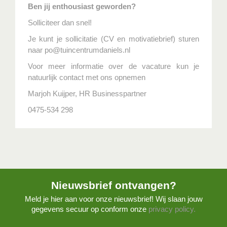
Ben jij enthousiast geworden?
Solliciteer dan snel!
Je kunt je sollicitatie (CV en motivatiebrief) sturen
naar po@tuincentrumdaniels.nl
Voor meer informatie over de vacature kun je
natuurlijk contact met ons opnemen
Marjoh Kuijper, HR Businesspartner
0475-534 298
Nieuwsbrief ontvangen?
Meld je hier aan voor onze nieuwsbrief! Wij slaan jouw
gegevens secuur op conform onze
privacy policy.