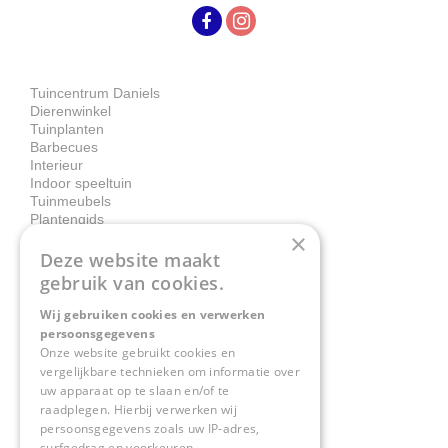
Tuincentrum Daniels
Dierenwinkel
Tuinplanten
Barbecues
Interieur
Indoor speeltuin
Tuinmeubels
Plantengids
×
Deze website maakt
Contact
gebruik van cookies.
Wij gebruiken cookies en verwerken
Tuincentrum Daniëls
persoonsgegevens
Herkenbosserweg 4
Onze website gebruikt cookies en
vergelijkbare technieken om informatie over
6063 NL Vlodrop
uw apparaat op te slaan en/of te
raadplegen. Hierbij verwerken wij
0475-534298
persoonsgegevens zoals uw IP-adres,
surfgedrag en voorkeuren.