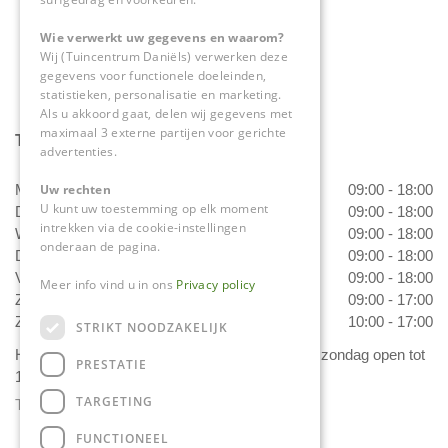
info@tuincentrumdaniels.nl
Wie verwerkt uw gegevens en waarom?
Wij (Tuincentrum Daniëls) verwerken deze
gegevens voor functionele doeleinden,
statistieken, personalisatie en marketing.
Als u akkoord gaat, delen wij gegevens met
maximaal 3 externe partijen voor gerichte
Tuincentrum Daniëls
advertenties.
Uw rechten
Maandag
09:00 - 18:00
U kunt uw toestemming op elk moment
Dinsdag
09:00 - 18:00
intrekken via de cookie-instellingen
Woensdag
09:00 - 18:00
onderaan de pagina.
Donderdag
09:00 - 18:00
Vrijdag
09:00 - 18:00
Meer info vind u in ons
Privacy policy
Zaterdag
09:00 - 17:00
Zondag
10:00 - 17:00
STRIKT NOODZAKELIJK
Het 'Bloemetje van Daniëls' is van dinsdag t/m zondag open tot
PRESTATIE
17.00 uur!
TARGETING
Toon alle openingstijden
FUNCTIONEEL