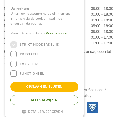
Uw rechten
Maandag
09:00 - 18:00
U kunt uw toestemming op elk moment
Dinsdag
09:00 - 18:00
intrekken via de cookie-instellingen
Woensdag
09:00 - 18:00
onderaan de pagina.
Donderdag
09:00 - 18:00
Vrijdag
09:00 - 18:00
Meer info vind u in ons
Privacy policy
Zaterdag
09:00 - 17:00
Zondag
10:00 - 17:00
STRIKT NOODZAKELIJK
Het 'Bloemetje van Daniëls' is van dinsdag t/m zondag open tot
PRESTATIE
17.00 uur!
TARGETING
Toon alle openingstijden
FUNCTIONEEL
OPSLAAN EN SLUITEN
Tuincentrum Daniels Copyright 2022 /
Green Solutions
/
Tuincentrum Overzicht
/
Privacy policy
ALLES AFWIJZEN
DETAILS WEERGEVEN