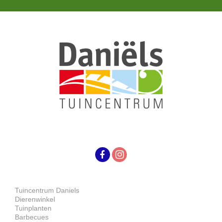
Tuincentrum Daniels
Dierenwinkel
Tuinplanten
Barbecues