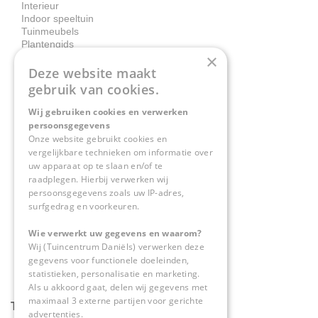
Interieur
Indoor speeltuin
Tuinmeubels
Plantengids
×
Deze website maakt
Contact
gebruik van cookies.
Wij gebruiken cookies en verwerken
Tuincentrum Daniëls
persoonsgegevens
Herkenbosserweg 4
Onze website gebruikt cookies en
vergelijkbare technieken om informatie over
6063 NL Vlodrop
uw apparaat op te slaan en/of te
raadplegen. Hierbij verwerken wij
0475-534298
persoonsgegevens zoals uw IP-adres,
surfgedrag en voorkeuren.
info@tuincentrumdaniels.nl
Wie verwerkt uw gegevens en waarom?
Wij (Tuincentrum Daniëls) verwerken deze
gegevens voor functionele doeleinden,
statistieken, personalisatie en marketing.
Als u akkoord gaat, delen wij gegevens met
maximaal 3 externe partijen voor gerichte
Tuincentrum Daniëls
advertenties.