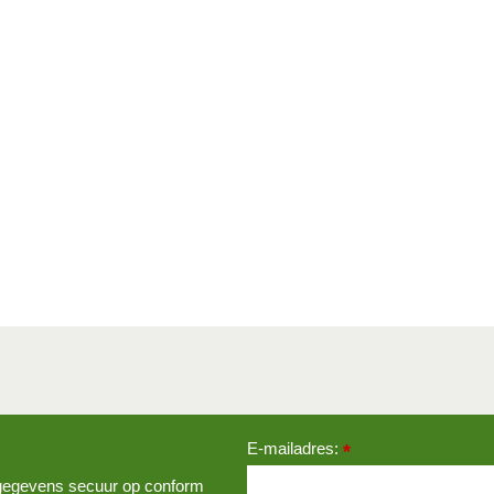
E-mailadres:
*
w gegevens secuur op conform