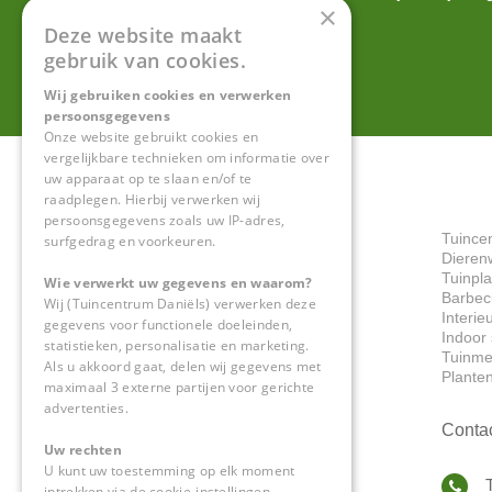
×
onze
privacy policy.
Deze website maakt
gebruik van cookies.
Wij gebruiken cookies en verwerken
persoonsgegevens
Onze website gebruikt cookies en
vergelijkbare technieken om informatie over
uw apparaat op te slaan en/of te
raadplegen. Hierbij verwerken wij
persoonsgegevens zoals uw IP-adres,
Tuince
surfgedrag en voorkeuren.
Dieren
Tuinpl
Wie verwerkt uw gegevens en waarom?
Barbec
Wij (Tuincentrum Daniëls) verwerken deze
Interie
gegevens voor functionele doeleinden,
Indoor 
statistieken, personalisatie en marketing.
Tuinme
Als u akkoord gaat, delen wij gegevens met
Plante
maximaal 3 externe partijen voor gerichte
advertenties.
Conta
Uw rechten
U kunt uw toestemming op elk moment
intrekken via de cookie-instellingen