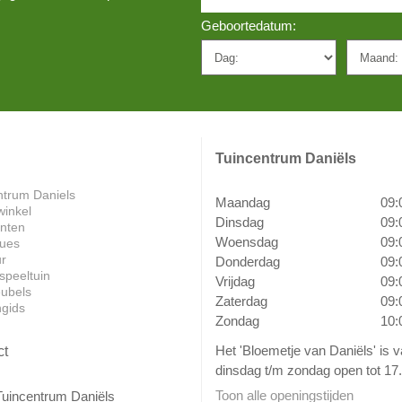
Geboortedatum:
Tuincentrum Daniëls
ntrum Daniels
Maandag
09:
winkel
Dinsdag
09:
anten
Woensdag
09:
ues
ur
Donderdag
09:
speeltuin
Vrijdag
09:
ubels
Zaterdag
09:
ngids
Zondag
10:
Het 'Bloemetje van Daniëls' is 
ct
dinsdag t/m zondag open tot 17.
Toon alle openingstijden
Tuincentrum Daniëls