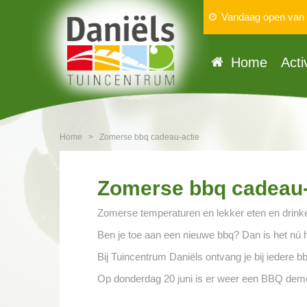
Vandaag open van
Home
Acti
Home
>
Zomerse bbq cadeau-actie
Zomerse bbq cadeau-
Zomerse temperaturen en lekker eten en drinke
Ben je toe aan een nieuwe bbq? Dan is het nú
Bij Tuincentrum Daniëls ontvang je bij iedere 
Op donderdag 20 juni is er weer een BBQ demo