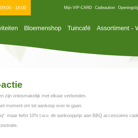
09:00
-
18:00
Mijn VIP-CARD
Cadeaubon
Openingsti
viteiten
Bloemenshop
Tuincafé
Assortiment -
actie
n zijn onlosmakelijk met elkaar verbonden.
 het moment om tot aankoop over te gaan.
bbq* maar liefst 10% t.w.v. de aankoopprijs aan BBQ accessoires cad
nstratie.