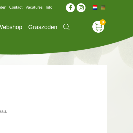
jden
Contact
Vacatures
Info
 Webshop
Graszoden
eau.