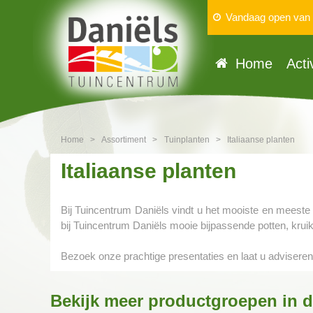
Vandaag open van
Home
Acti
Home
>
Assortiment
>
Tuinplanten
>
Italiaanse planten
Italiaanse planten
Bij Tuincentrum Daniëls vindt u het mooiste en meeste 
bij Tuincentrum Daniëls mooie bijpassende potten, kruik
Bezoek onze prachtige presentaties en laat u adviser
Bekijk meer productgroepen in d