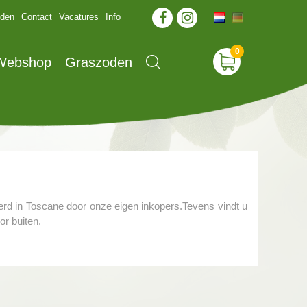
jden
Contact
Vacatures
Info
 Webshop
Graszoden
eerd in Toscane door onze eigen inkopers.Tevens vindt u
or buiten.