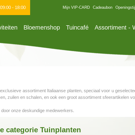
09:00
-
18:00
Mijn VIP-CARD
Cadeaubon
Openingsti
viteiten
Bloemenshop
Tuincafé
Assortiment -
exclusieve assortiment Italiaanse planten, speciaal voor u geselect
en, zuilen en schalen, en ook een groot assortiment sfeerartikelen vo
en door onze deskundige medewerkers.
e categorie Tuinplanten