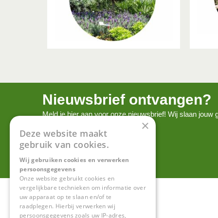
Nieuwsbrief ontvangen?
Meld je hier aan voor onze nieuwsbrief! Wij slaan jou
×
onze
privacy policy.
Deze website maakt
gebruik van cookies.
Wij gebruiken cookies en verwerken
persoonsgegevens
Onze website gebruikt cookies en
vergelijkbare technieken om informatie over
uw apparaat op te slaan en/of te
raadplegen. Hierbij verwerken wij
persoonsgegevens zoals uw IP-adres,