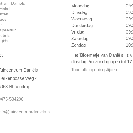
ntrum Daniels
Maandag
09:
winkel
Dinsdag
09:
anten
Woensdag
09:
ues
ur
Donderdag
09:
speeltuin
Vrijdag
09:
ubels
Zaterdag
09:
ngids
Zondag
10:
Het 'Bloemetje van Daniëls' is 
ct
dinsdag t/m zondag open tot 17.
Toon alle openingstijden
Tuincentrum Daniëls
Herkenbosserweg 4
6063 NL Vlodrop
0475-534298
info@tuincentrumdaniels.nl