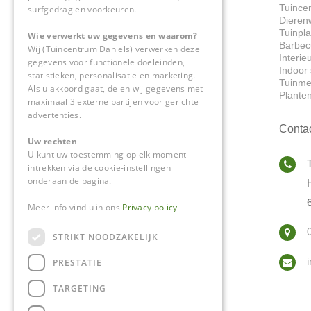
Tuince
surfgedrag en voorkeuren.
Dieren
Tuinpl
Wie verwerkt uw gegevens en waarom?
Barbec
Wij (Tuincentrum Daniëls) verwerken deze
Interie
gegevens voor functionele doeleinden,
Indoor 
statistieken, personalisatie en marketing.
Tuinme
Als u akkoord gaat, delen wij gegevens met
Plante
maximaal 3 externe partijen voor gerichte
advertenties.
Conta
Uw rechten
U kunt uw toestemming op elk moment
intrekken via de cookie-instellingen
onderaan de pagina.
Meer info vind u in ons
Privacy policy
STRIKT NOODZAKELIJK
PRESTATIE
TARGETING