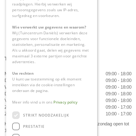
raadplegen. Hierbij verwerken wij
0475-534298
persoonsgegevens zoals uw IP-adres,
surfgedrag en voorkeuren.
info@tuincentrumdaniels.nl
Wie verwerkt uw gegevens en waarom?
Wij (Tuincentrum Daniëls) verwerken deze
gegevens voor functionele doeleinden,
statistieken, personalisatie en marketing.
Als u akkoord gaat, delen wij gegevens met
maximaal 3 externe partijen voor gerichte
Tuincentrum Daniëls
advertenties.
Uw rechten
Maandag
09:00 - 18:00
U kunt uw toestemming op elk moment
Dinsdag
09:00 - 18:00
intrekken via de cookie-instellingen
Woensdag
09:00 - 18:00
onderaan de pagina.
Donderdag
09:00 - 18:00
Vrijdag
09:00 - 18:00
Meer info vind u in ons
Privacy policy
Zaterdag
09:00 - 17:00
Zondag
10:00 - 17:00
STRIKT NOODZAKELIJK
Het 'Bloemetje van Daniëls' is van dinsdag t/m zondag open tot
PRESTATIE
17.00 uur!