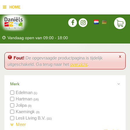
HOME
Vandaag open van
09:00
-
18:00
x
Fout!
De opgevraagde productpagina is tijdelijk
uitgeschakeld. Ga terug naar het
overzicht
.
Merk
Edelman
(1)
Hartman
(16)
Jolipa
(3)
Kaemingk
(3)
Lesli Living B.V.
(11)
Meer