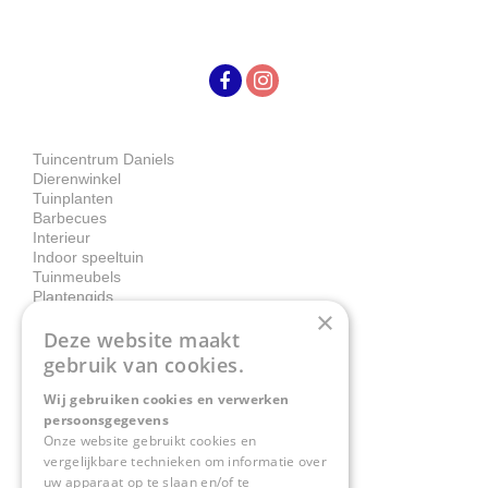
Tuincentrum Daniels
Dierenwinkel
Tuinplanten
Barbecues
Interieur
Indoor speeltuin
Tuinmeubels
Plantengids
×
Deze website maakt
Contact
gebruik van cookies.
Wij gebruiken cookies en verwerken
Tuincentrum Daniëls
persoonsgegevens
Herkenbosserweg 4
Onze website gebruikt cookies en
vergelijkbare technieken om informatie over
6063 NL Vlodrop
uw apparaat op te slaan en/of te