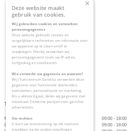
×
Deze website maakt
Contact
gebruik van cookies.
Wij gebruiken cookies en verwerken
Tuincentrum Daniëls
persoonsgegevens
Herkenbosserweg 4
Onze website gebruikt cookies en
vergelijkbare technieken om informatie over
6063 NL Vlodrop
uw apparaat op te slaan en/of te
raadplegen. Hierbij verwerken wij
0475-534298
persoonsgegevens zoals uw IP-adres,
surfgedrag en voorkeuren.
info@tuincentrumdaniels.nl
Wie verwerkt uw gegevens en waarom?
Wij (Tuincentrum Daniëls) verwerken deze
gegevens voor functionele doeleinden,
statistieken, personalisatie en marketing.
Als u akkoord gaat, delen wij gegevens met
maximaal 3 externe partijen voor gerichte
Tuincentrum Daniëls
advertenties.
Uw rechten
Maandag
09:00 - 18:00
U kunt uw toestemming op elk moment
Dinsdag
09:00 - 18:00
intrekken via de cookie-instellingen