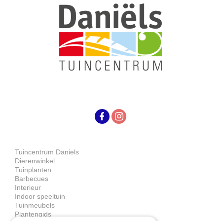
Tuincentrum Daniels
Dierenwinkel
Tuinplanten
Barbecues
Interieur
Indoor speeltuin
Tuinmeubels
Plantengids