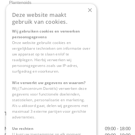
Plantengids
×
Deze website maakt
Contact
gebruik van cookies.
Wij gebruiken cookies en verwerken
Tuincentrum Daniëls
persoonsgegevens
Herkenbosserweg 4
Onze website gebruikt cookies en
vergelijkbare technieken om informatie over
6063 NL Vlodrop
uw apparaat op te slaan en/of te
raadplegen. Hierbij verwerken wij
0475-534298
persoonsgegevens zoals uw IP-adres,
surfgedrag en voorkeuren.
info@tuincentrumdaniels.nl
Wie verwerkt uw gegevens en waarom?
Wij (Tuincentrum Daniëls) verwerken deze
gegevens voor functionele doeleinden,
statistieken, personalisatie en marketing.
Als u akkoord gaat, delen wij gegevens met
maximaal 3 externe partijen voor gerichte
Tuincentrum Daniëls
advertenties.
Maandag
09:00 - 18:00
Uw rechten
U kunt uw toestemming op elk moment