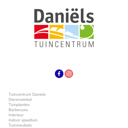
Tuincentrum Daniels
Dierenwinkel
Tuinplanten
Barbecues
Interieur
Indoor speeltuin
Tuinmeubels