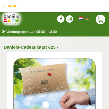
HOME
Vandaag open van
09:00
-
18:00
Daniëls-Cadeaukaart €25,-