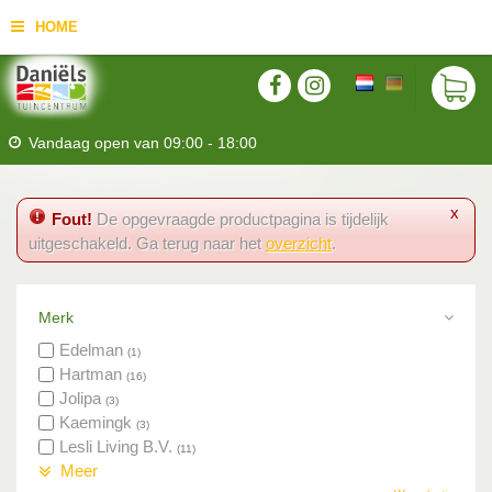
HOME
Vandaag open van
09:00
-
18:00
x
Fout!
De opgevraagde productpagina is tijdelijk
uitgeschakeld. Ga terug naar het
overzicht
.
Merk
Edelman
(1)
Hartman
(16)
Jolipa
(3)
Kaemingk
(3)
Lesli Living B.V.
(11)
Meer