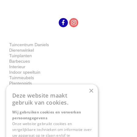
Tuincentrum Daniels
Dierenwinkel
Tuinplanten
Barbecues
Interieur
Indoor speeltuin
Tuinmeubels
Plantengids
×
Deze website maakt
Contact
gebruik van cookies.
Wij gebruiken cookies en verwerken
Tuincentrum Daniëls
persoonsgegevens
Herkenbosserweg 4
Onze website gebruikt cookies en
vergelijkbare technieken om informatie over
6063 NL Vlodrop
uw apparaat op te slaan en/of te