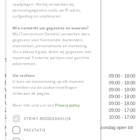
raadplegen. Hierbij verwerken wij
0475-534298
persoonsgegevens zoals uw IP-adres,
surfgedrag en voorkeuren.
info@tuincentrumdaniels.nl
Wie verwerkt uw gegevens en waarom?
Wij (Tuincentrum Daniëls) verwerken deze
gegevens voor functionele doeleinden,
statistieken, personalisatie en marketing.
Als u akkoord gaat, delen wij gegevens met
maximaal 3 externe partijen voor gerichte
Tuincentrum Daniëls
advertenties.
Uw rechten
Maandag
09:00 - 18:00
U kunt uw toestemming op elk moment
Dinsdag
09:00 - 18:00
intrekken via de cookie-instellingen
Woensdag
09:00 - 18:00
onderaan de pagina.
Donderdag
09:00 - 18:00
Vrijdag
09:00 - 18:00
Meer info vind u in ons
Privacy policy
Zaterdag
09:00 - 17:00
Zondag
10:00 - 17:00
STRIKT NOODZAKELIJK
Het 'Bloemetje van Daniëls' is van dinsdag t/m zondag open tot
PRESTATIE
17.00 uur!