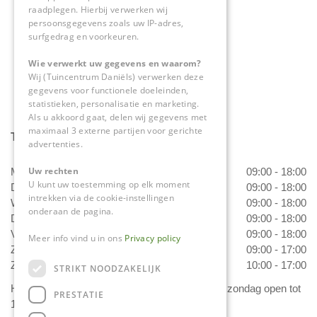
raadplegen. Hierbij verwerken wij
0475-534298
persoonsgegevens zoals uw IP-adres,
surfgedrag en voorkeuren.
info@tuincentrumdaniels.nl
Wie verwerkt uw gegevens en waarom?
Wij (Tuincentrum Daniëls) verwerken deze
gegevens voor functionele doeleinden,
statistieken, personalisatie en marketing.
Als u akkoord gaat, delen wij gegevens met
maximaal 3 externe partijen voor gerichte
Tuincentrum Daniëls
advertenties.
Uw rechten
Maandag
09:00 - 18:00
U kunt uw toestemming op elk moment
Dinsdag
09:00 - 18:00
intrekken via de cookie-instellingen
Woensdag
09:00 - 18:00
onderaan de pagina.
Donderdag
09:00 - 18:00
Vrijdag
09:00 - 18:00
Meer info vind u in ons
Privacy policy
Zaterdag
09:00 - 17:00
Zondag
10:00 - 17:00
STRIKT NOODZAKELIJK
Het 'Bloemetje van Daniëls' is van dinsdag t/m zondag open tot
PRESTATIE
17.00 uur!