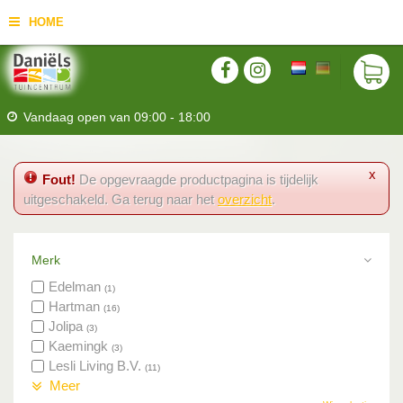
HOME
Vandaag open van
09:00
-
18:00
x
Fout!
De opgevraagde productpagina is tijdelijk
uitgeschakeld. Ga terug naar het
overzicht
.
Merk
Edelman
(1)
Hartman
(16)
Jolipa
(3)
Kaemingk
(3)
Lesli Living B.V.
(11)
Meer