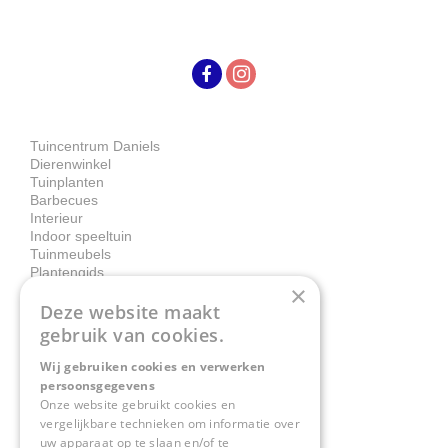
Tuincentrum Daniels
Dierenwinkel
Tuinplanten
Barbecues
Interieur
Indoor speeltuin
Tuinmeubels
Plantengids
×
Deze website maakt
Contact
gebruik van cookies.
Wij gebruiken cookies en verwerken
Tuincentrum Daniëls
persoonsgegevens
Herkenbosserweg 4
Onze website gebruikt cookies en
vergelijkbare technieken om informatie over
6063 NL Vlodrop
uw apparaat op te slaan en/of te