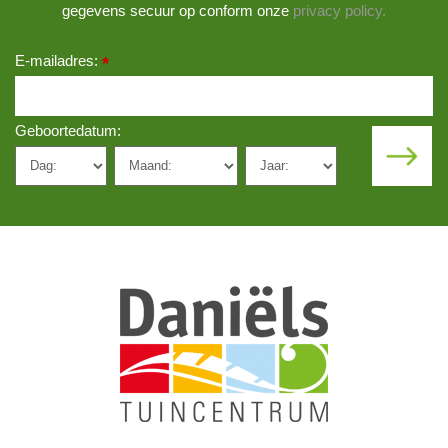
gegevens secuur op conform onze
privacy policy.
E-mailadres:
*
Geboortedatum: