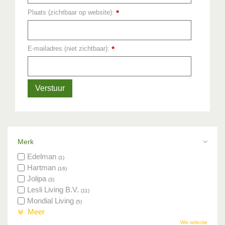
Plaats (zichtbaar op website):
*
E-mailadres (niet zichtbaar):
*
Merk
Edelman
(1)
Hartman
(16)
Jolipa
(3)
Lesli Living B.V.
(11)
Mondial Living
(5)
Meer
Wis selectie