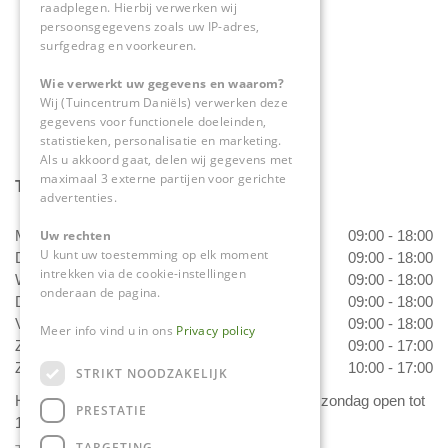
raadplegen. Hierbij verwerken wij
0475-534298
persoonsgegevens zoals uw IP-adres,
surfgedrag en voorkeuren.
info@tuincentrumdaniels.nl
Wie verwerkt uw gegevens en waarom?
Wij (Tuincentrum Daniëls) verwerken deze
gegevens voor functionele doeleinden,
statistieken, personalisatie en marketing.
Als u akkoord gaat, delen wij gegevens met
maximaal 3 externe partijen voor gerichte
Tuincentrum Daniëls
advertenties.
Maandag
09:00 - 18:00
Uw rechten
U kunt uw toestemming op elk moment
Dinsdag
09:00 - 18:00
intrekken via de cookie-instellingen
Woensdag
09:00 - 18:00
onderaan de pagina.
Donderdag
09:00 - 18:00
Vrijdag
09:00 - 18:00
Meer info vind u in ons
Privacy policy
Zaterdag
09:00 - 17:00
Zondag
10:00 - 17:00
STRIKT NOODZAKELIJK
Het 'Bloemetje van Daniëls' is van dinsdag t/m zondag open tot
PRESTATIE
17.00 uur!
TARGETING