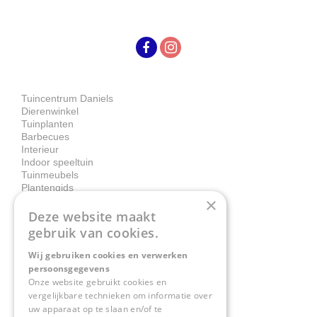
Tuincentrum Daniels
Dierenwinkel
Tuinplanten
Barbecues
Interieur
Indoor speeltuin
Tuinmeubels
Plantengids
×
Deze website maakt
Contact
gebruik van cookies.
Wij gebruiken cookies en verwerken
Tuincentrum Daniëls
persoonsgegevens
Herkenbosserweg 4
Onze website gebruikt cookies en
vergelijkbare technieken om informatie over
6063 NL Vlodrop
uw apparaat op te slaan en/of te