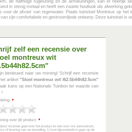
orm, de halfhoge rugleuning en de armleuningen, kan er heerlijk l
oerd in stevig metaal en heeft een zwarte houtlook als afwerking gek
s voor de afvoer van regenwater. Plaats tuinstoel Montreux op het t
 van zijn comfortabele en gestroomlijnde ontwerp. Deze tuinstoel is oo
rijf zelf een recensie over
oel montreux wit
2.5b44h82.5cm"
ijn benieuwd naar uw mening! Schrijf een recensie
het artikel
"Stoel montreux wit l62.5b44h82.5cm"
ak kans op een Nationale Tuinbon ter waarde van
 !
deling:
*
ning over dit product:
*
 deze recensie gaat over het product en niet over ons tuincentrum,
ice of levering van uw bestelling. U kunt bijvoorbeeld in gaan op de