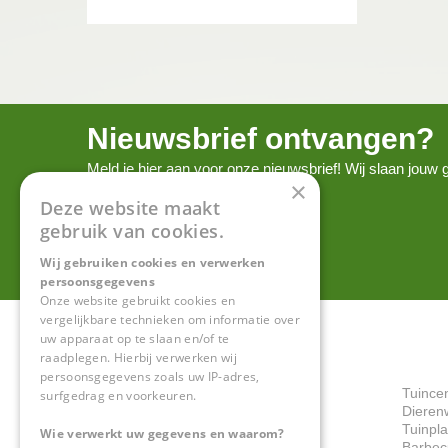
Nieuwsbrief ontvangen?
Meld je hier aan voor onze nieuwsbrief! Wij slaan jou
×
onze
privacy policy.
Deze website maakt
gebruik van cookies.
Wij gebruiken cookies en verwerken
persoonsgegevens
Onze website gebruikt cookies en
vergelijkbare technieken om informatie over
uw apparaat op te slaan en/of te
raadplegen. Hierbij verwerken wij
persoonsgegevens zoals uw IP-adres,
Tuince
surfgedrag en voorkeuren.
Dieren
Tuinpl
Wie verwerkt uw gegevens en waarom?
Barbec