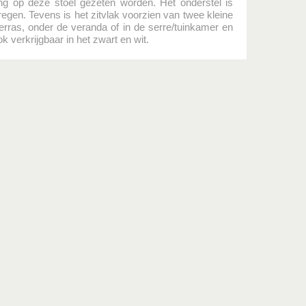
ang op deze stoel gezeten worden. Het onderstel is
regen. Tevens is het zitvlak voorzien van twee kleine
erras, onder de veranda of in de serre/tuinkamer en
k verkrijgbaar in het zwart en wit.