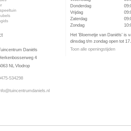
ur
Donderdag
09:
speeltuin
Vrijdag
09:
ubels
Zaterdag
09:
ngids
Zondag
10:
Het 'Bloemetje van Daniëls' is 
ct
dinsdag t/m zondag open tot 17.
Toon alle openingstijden
Tuincentrum Daniëls
Herkenbosserweg 4
6063 NL Vlodrop
0475-534298
info@tuincentrumdaniels.nl