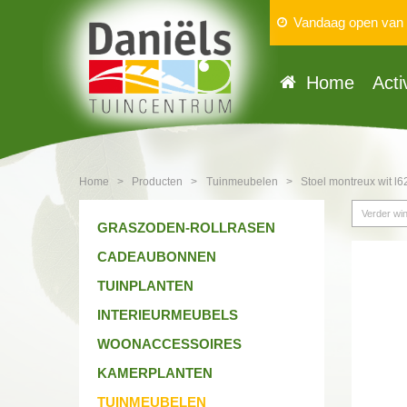
Vandaag open van
Home
Acti
Home
>
Producten
>
Tuinmeubelen
>
Stoel montreux wit l
Verder win
GRASZODEN-ROLLRASEN
CADEAUBONNEN
TUINPLANTEN
INTERIEURMEUBELS
WOONACCESSOIRES
KAMERPLANTEN
TUINMEUBELEN