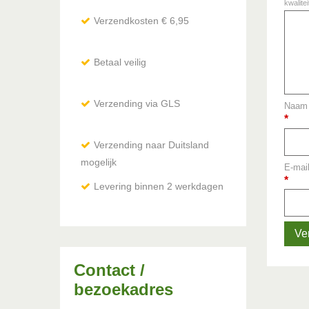
kwalite
Verzendkosten € 6,95
Betaal veilig
Verzending via GLS
Naam 
*
Verzending naar Duitsland
mogelijk
E-mail
via DHL / Hermes
*
Levering binnen 2 werkdagen
Contact /
bezoekadres