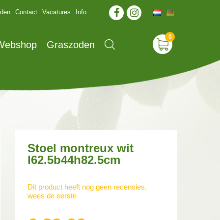
jden
Contact
Vacatures
Info
 Webshop
Graszoden
Stoel montreux wit
l62.5b44h82.5cm
Dit product heeft nog geen recensies,
wees de eerste