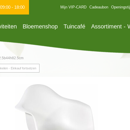
09:00
-
18:00
Mijn VIP-CARD
Cadeaubon
Openingsti
viteiten
Bloemenshop
Tuincafé
Assortiment -
62.5b44h82.5cm
kelen - Einkauf fortsetzen