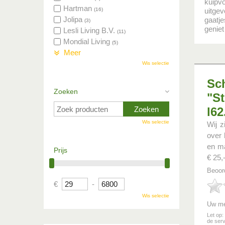
kuipv
Hartman
(16)
uitgev
Jolipa
gaatje
(3)
geniet
Lesli Living B.V.
(11)
Mondial Living
(5)
Meer
Wis selectie
Sch
Zoeken
"St
l6
Wis selectie
Wij z
over 
en ma
Prijs
€ 25,-
Beoor
€
-
Wis selectie
Uw me
Let op:
de serv