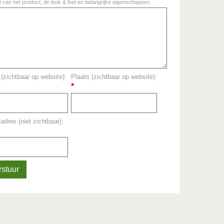
it van het product, de look & feel en belangrijke eigenschappen.
(zichtbaar op website):
Plaats (zichtbaar op website):
*
adres (niet zichtbaar):