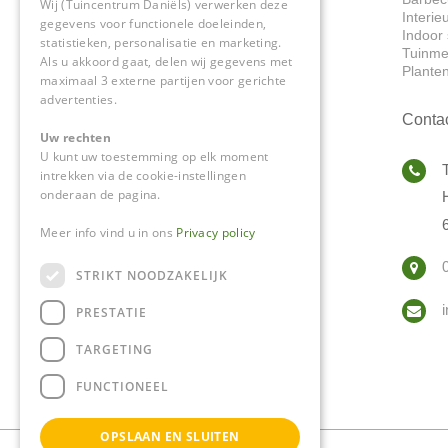
Wij (Tuincentrum Daniëls) verwerken deze
Interie
gegevens voor functionele doeleinden,
Indoor 
statistieken, personalisatie en marketing.
Tuinme
Als u akkoord gaat, delen wij gegevens met
Plante
maximaal 3 externe partijen voor gerichte
advertenties.
Conta
Uw rechten
U kunt uw toestemming op elk moment
intrekken via de cookie-instellingen
onderaan de pagina.
Meer info vind u in ons
Privacy policy
STRIKT NOODZAKELIJK
PRESTATIE
TARGETING
FUNCTIONEEL
OPSLAAN EN SLUITEN