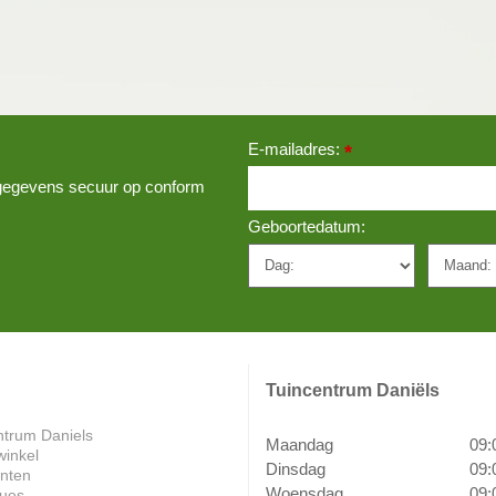
E-mailadres:
*
w gegevens secuur op conform
Geboortedatum:
Tuincentrum Daniëls
ntrum Daniels
Maandag
09:
winkel
Dinsdag
09:
anten
Woensdag
09:
ues