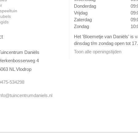
ur
Donderdag
09:
speeltuin
Vrijdag
09:
ubels
Zaterdag
09:
ngids
Zondag
10:
Het 'Bloemetje van Daniëls' is 
ct
dinsdag t/m zondag open tot 17.
Toon alle openingstijden
Tuincentrum Daniëls
Herkenbosserweg 4
6063 NL Vlodrop
0475-534298
info@tuincentrumdaniels.nl