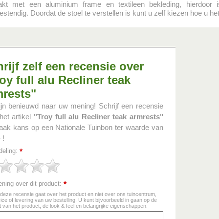
kt met een aluminium frame en textileen bekleding, hierdoor 
stendig. Doordat de stoel te verstellen is kunt u zelf kiezen hoe u het
rijf zelf een recensie over
oy full alu Recliner teak
mrests"
ijn benieuwd naar uw mening! Schrijf een recensie
het artikel
"Troy full alu Recliner teak armrests"
ak kans op een Nationale Tuinbon ter waarde van
 !
deling:
*
ning over dit product:
*
 deze recensie gaat over het product en niet over ons tuincentrum,
ice of levering van uw bestelling. U kunt bijvoorbeeld in gaan op de
it van het product, de look & feel en belangrijke eigenschappen.