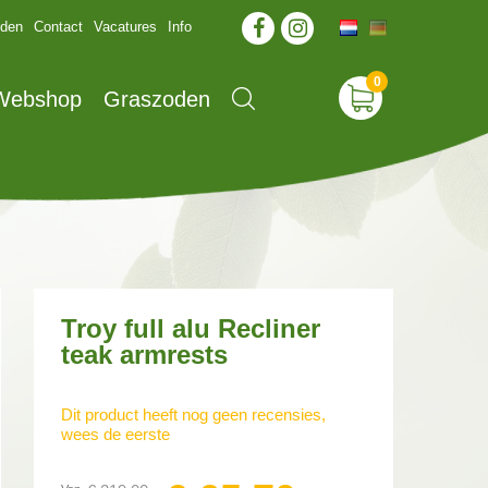
jden
Contact
Vacatures
Info
 Webshop
Graszoden
Troy full alu Recliner
teak armrests
Dit product heeft nog geen recensies,
wees de eerste