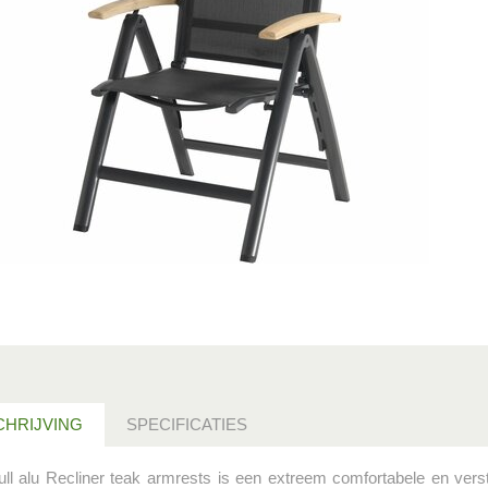
HRIJVING
SPECIFICATIES
ull alu Recliner teak armrests is een extreem comfortabele en verst