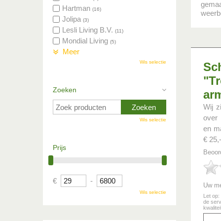
gemaa
Hartman
(16)
weerbe
Jolipa
(3)
Lesli Living B.V.
(11)
Mondial Living
(5)
Meer
Wis selectie
Sch
"Tr
Zoeken
ar
Wij z
over 
Wis selectie
en ma
€ 25,-
Prijs
Beoor
€
-
Uw me
Wis selectie
Let op:
de serv
kwalite