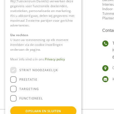
Wij (Tuincentrum Daniëls) verwerken deze
Interie
gegevens voor functionele doeleinden,
Indoor 
statistieken, personalisatie en marketing.
Tuinme
Als u akkoord gaat, delen wij gegevens met
Plante
maximaal 3 externe partijen voor gerichte
advertenties.
Conta
Uw rechten
U kunt uw toestemming op elk moment
intrekken via de cookie-instellingen
onderaan de pagina.
Meer info vind u in ons
Privacy policy
STRIKT NOODZAKELIJK
PRESTATIE
TARGETING
FUNCTIONEEL
OPSLAAN EN SLUITEN