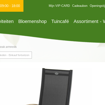
09:00
-
18:00
Mijn VIP-CARD
Cadeaubon
Openingsti
viteiten
Bloemenshop
Tuincafé
Assortiment -
 teak armrests
kelen - Einkauf fortsetzen