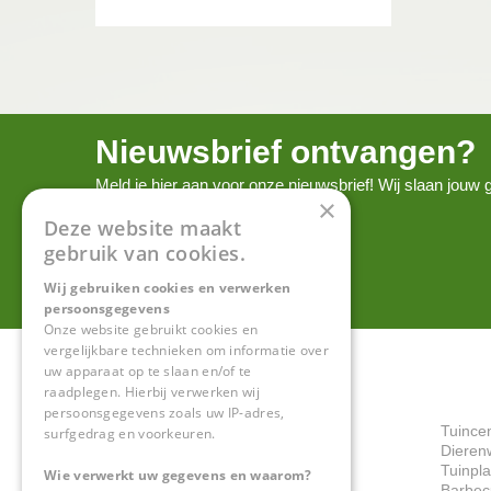
Nieuwsbrief ontvangen?
Meld je hier aan voor onze nieuwsbrief! Wij slaan jou
×
onze
privacy policy.
Deze website maakt
gebruik van cookies.
Wij gebruiken cookies en verwerken
persoonsgegevens
Onze website gebruikt cookies en
vergelijkbare technieken om informatie over
uw apparaat op te slaan en/of te
raadplegen. Hierbij verwerken wij
persoonsgegevens zoals uw IP-adres,
Tuince
surfgedrag en voorkeuren.
Dieren
Tuinpl
Wie verwerkt uw gegevens en waarom?
Barbec