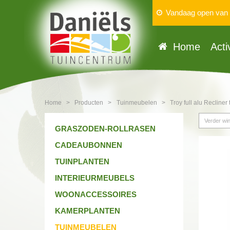
Vandaag open van
Home
Acti
Home
>
Producten
>
Tuinmeubelen
>
Troy full alu Recliner
Verder win
GRASZODEN-ROLLRASEN
CADEAUBONNEN
TUINPLANTEN
INTERIEURMEUBELS
WOONACCESSOIRES
KAMERPLANTEN
TUINMEUBELEN