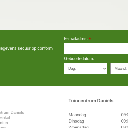
E-mailadres:
*
w gegevens secuur op conform
Geboortedatum:
Tuincentrum Daniëls
ntrum Daniels
Maandag
09:
winkel
Dinsdag
09:
anten
Woensdag
09:
ues