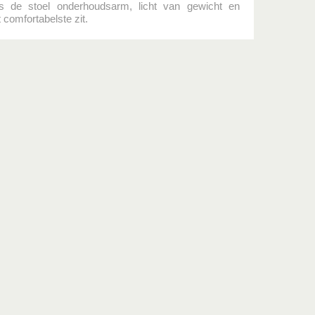
is de stoel onderhoudsarm, licht van gewicht en
 comfortabelste zit.