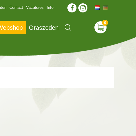
jden
Contact
Vacatures
Info
 Webshop
Graszoden