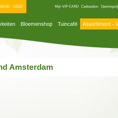
09:00
-
18:00
Mijn VIP-CARD
Cadeaubon
Openingsti
viteiten
Bloemenshop
Tuincafé
Assortiment -
nd Amsterdam