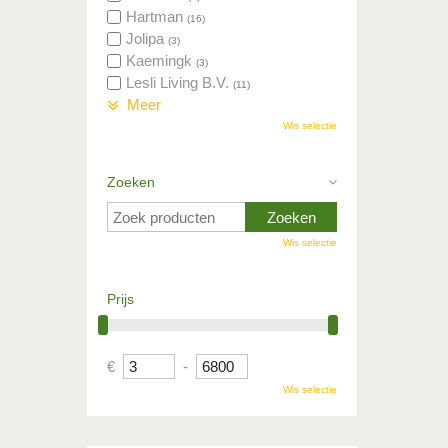
Hartman
(16)
Jolipa
(3)
Kaemingk
(3)
Lesli Living B.V.
(11)
Meer
Wis selectie
Zoeken
Wis selectie
Prijs
€
-
Wis selectie