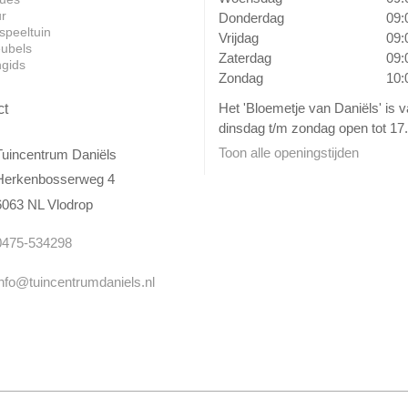
ur
Donderdag
09:
speeltuin
Vrijdag
09:
ubels
Zaterdag
09:
ngids
Zondag
10:
Het 'Bloemetje van Daniëls' is 
ct
dinsdag t/m zondag open tot 17.
Toon alle openingstijden
Tuincentrum Daniëls
Herkenbosserweg 4
6063 NL Vlodrop
0475-534298
info@tuincentrumdaniels.nl