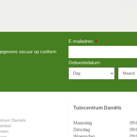
E-mailadres:
*
w gegevens secuur op conform
Geboortedatum:
Tuincentrum Daniëls
ntrum Daniels
Maandag
09:
winkel
Dinsdag
09:
anten
Woensdag
09:
ues