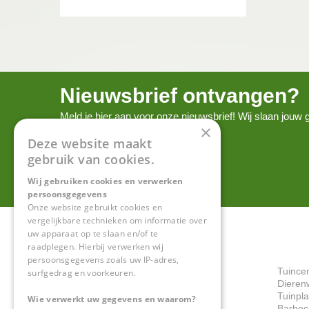
Nieuwsbrief ontvangen?
Meld je hier aan voor onze nieuwsbrief! Wij slaan jou
×
onze
privacy policy.
Deze website maakt
gebruik van cookies.
Wij gebruiken cookies en verwerken
persoonsgegevens
Onze website gebruikt cookies en
vergelijkbare technieken om informatie over
uw apparaat op te slaan en/of te
raadplegen. Hierbij verwerken wij
persoonsgegevens zoals uw IP-adres,
Tuince
surfgedrag en voorkeuren.
Dieren
Tuinpl
Wie verwerkt uw gegevens en waarom?
Barbec