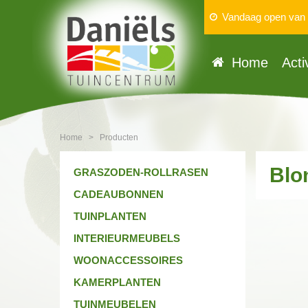
Vandaag open van
Home
Acti
Home
>
Producten
Blo
GRASZODEN-ROLLRASEN
CADEAUBONNEN
TUINPLANTEN
INTERIEURMEUBELS
WOONACCESSOIRES
KAMERPLANTEN
TUINMEUBELEN