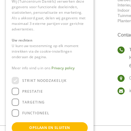
Wij (Tuincentrum Daniëls) verwerken deze
Interie
gegevens voor functionele doeleinden,
Indoor 
statistieken, personalisatie en marketing.
Tuinme
Als u akkoord gaat, delen wij gegevens met
Plante
maximaal 3 externe partijen voor gerichte
advertenties.
Conta
Uw rechten
U kunt uw toestemming op elk moment
intrekken via de cookie-instellingen
onderaan de pagina.
Meer info vind u in ons
Privacy policy
STRIKT NOODZAKELIJK
PRESTATIE
TARGETING
FUNCTIONEEL
OPSLAAN EN SLUITEN