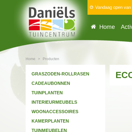
Vandaag open van
Home
Acti
Home
>
Producten
ECO
GRASZODEN-ROLLRASEN
CADEAUBONNEN
TUINPLANTEN
INTERIEURMEUBELS
WOONACCESSOIRES
KAMERPLANTEN
TUINMEUBELEN