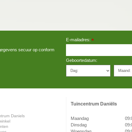
E-mailadres:
*
w gegevens secuur op conform
Geboortedatum:
Tuincentrum Daniëls
ntrum Daniels
Maandag
09:
winkel
Dinsdag
09:
anten
Woensdag
09:
ues