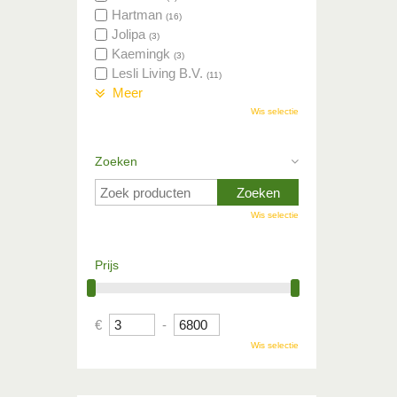
Hartman
(16)
Jolipa
(3)
Kaemingk
(3)
Lesli Living B.V.
(11)
Meer
Wis selectie
Zoeken
Wis selectie
Prijs
€
-
Wis selectie