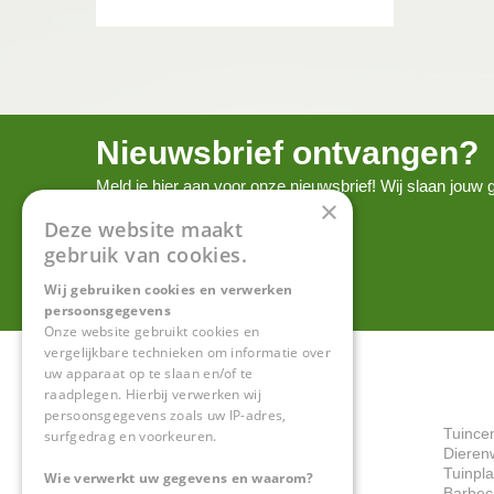
Nieuwsbrief ontvangen?
Meld je hier aan voor onze nieuwsbrief! Wij slaan jou
×
onze
privacy policy.
Deze website maakt
gebruik van cookies.
Wij gebruiken cookies en verwerken
persoonsgegevens
Onze website gebruikt cookies en
vergelijkbare technieken om informatie over
uw apparaat op te slaan en/of te
raadplegen. Hierbij verwerken wij
persoonsgegevens zoals uw IP-adres,
Tuince
surfgedrag en voorkeuren.
Dieren
Tuinpl
Wie verwerkt uw gegevens en waarom?
Barbec