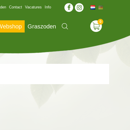
jden
Contact
Vacatures
Info
 Webshop
Graszoden