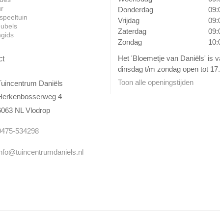
ur
Donderdag
09:
speeltuin
Vrijdag
09:
ubels
Zaterdag
09:
ngids
Zondag
10:
Het 'Bloemetje van Daniëls' is 
ct
dinsdag t/m zondag open tot 17.
Toon alle openingstijden
Tuincentrum Daniëls
Herkenbosserweg 4
6063 NL Vlodrop
0475-534298
info@tuincentrumdaniels.nl