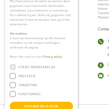
Wij (Tuincentrum Daniëls) verwerken deze
Interie
gegevens voor functionele doeleinden,
Indoor 
statistieken, personalisatie en marketing.
Tuinme
Als u akkoord gaat, delen wij gegevens met
Plante
maximaal 3 externe partijen voor gerichte
advertenties.
Conta
Uw rechten
U kunt uw toestemming op elk moment
intrekken via de cookie-instellingen
onderaan de pagina.
Meer info vind u in ons
Privacy policy
STRIKT NOODZAKELIJK
PRESTATIE
TARGETING
FUNCTIONEEL
OPSLAAN EN SLUITEN