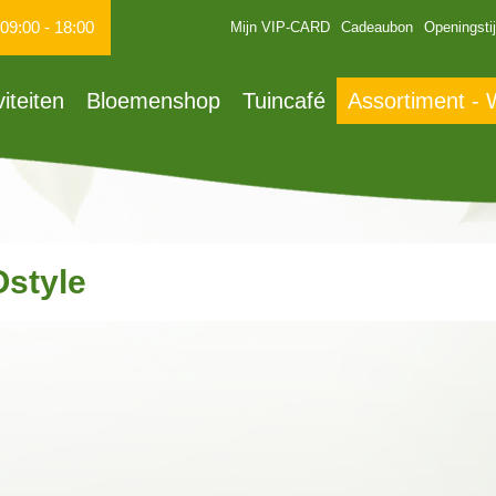
09:00
-
18:00
Mijn VIP-CARD
Cadeaubon
Openingsti
viteiten
Bloemenshop
Tuincafé
Assortiment -
style