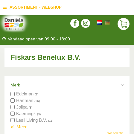
ASSORTIMENT - WEBSHOP
Vandaag open van
09:00
-
18:00
Fiskars Benelux B.V.
Merk
Edelman
(1)
Hartman
(16)
Jolipa
(3)
Kaemingk
(3)
Lesli Living B.V.
(11)
Meer
Wis selectie