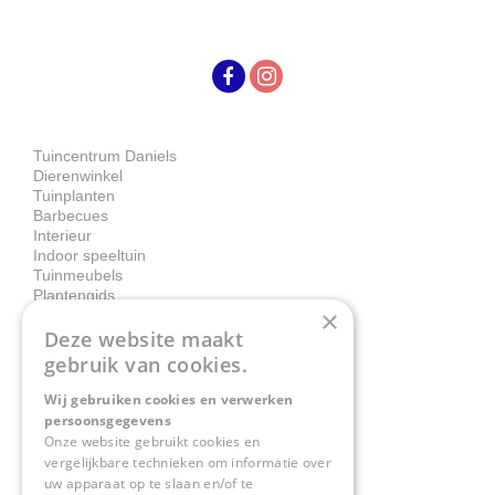
Tuincentrum Daniels
Dierenwinkel
Tuinplanten
Barbecues
Interieur
Indoor speeltuin
Tuinmeubels
Plantengids
×
Deze website maakt
Contact
gebruik van cookies.
Wij gebruiken cookies en verwerken
Tuincentrum Daniëls
persoonsgegevens
Herkenbosserweg 4
Onze website gebruikt cookies en
vergelijkbare technieken om informatie over
6063 NL Vlodrop
uw apparaat op te slaan en/of te