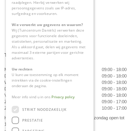
raadplegen. Hierbij verwerken wij
0475-534298
persoonsgegevens zoals uw IP-adres,
surfgedrag en voorkeuren.
info@tuincentrumdaniels.nl
Wie verwerkt uw gegevens en waarom?
Wij (Tuincentrum Daniëls) verwerken deze
gegevens voor functionele doeleinden,
statistieken, personalisatie en marketing.
Als u akkoord gaat, delen wij gegevens met
maximaal 3 externe partijen voor gerichte
Tuincentrum Daniëls
advertenties.
Uw rechten
Maandag
09:00 - 18:00
U kunt uw toestemming op elk moment
Dinsdag
09:00 - 18:00
intrekken via de cookie-instellingen
Woensdag
09:00 - 18:00
onderaan de pagina.
Donderdag
09:00 - 18:00
Vrijdag
09:00 - 18:00
Meer info vind u in ons
Privacy policy
Zaterdag
09:00 - 17:00
Zondag
10:00 - 17:00
STRIKT NOODZAKELIJK
Het 'Bloemetje van Daniëls' is van dinsdag t/m zondag open tot
PRESTATIE
17.00 uur!