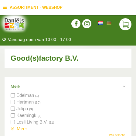
ASSORTIMENT - WEBSHOP
Vandaag open van
10:00
-
17:00
Good(s)factory B.V.
Merk
Edelman
(1)
Hartman
(16)
Jolipa
(3)
Kaemingk
(3)
Lesli Living B.V.
(11)
Meer
Wis selectie