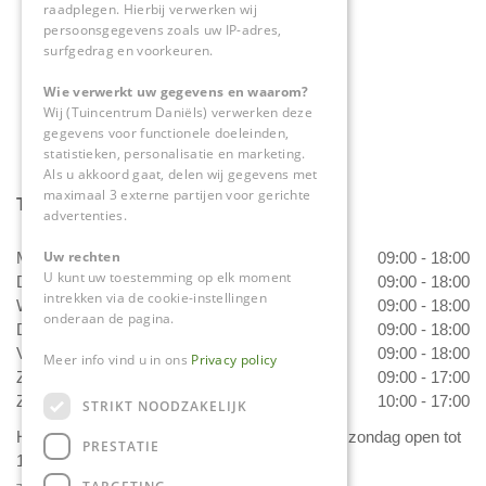
raadplegen. Hierbij verwerken wij
0475-534298
persoonsgegevens zoals uw IP-adres,
surfgedrag en voorkeuren.
info@tuincentrumdaniels.nl
Wie verwerkt uw gegevens en waarom?
Wij (Tuincentrum Daniëls) verwerken deze
gegevens voor functionele doeleinden,
statistieken, personalisatie en marketing.
Als u akkoord gaat, delen wij gegevens met
maximaal 3 externe partijen voor gerichte
Tuincentrum Daniëls
advertenties.
Uw rechten
Maandag
09:00 - 18:00
U kunt uw toestemming op elk moment
Dinsdag
09:00 - 18:00
intrekken via de cookie-instellingen
Woensdag
09:00 - 18:00
onderaan de pagina.
Donderdag
09:00 - 18:00
Vrijdag
09:00 - 18:00
Meer info vind u in ons
Privacy policy
Zaterdag
09:00 - 17:00
Zondag
10:00 - 17:00
STRIKT NOODZAKELIJK
Het 'Bloemetje van Daniëls' is van dinsdag t/m zondag open tot
PRESTATIE
17.00 uur!