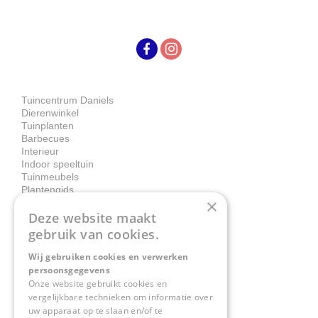
Tuincentrum Daniels
Dierenwinkel
Tuinplanten
Barbecues
Interieur
Indoor speeltuin
Tuinmeubels
Plantengids
×
Deze website maakt
Contact
gebruik van cookies.
Wij gebruiken cookies en verwerken
Tuincentrum Daniëls
persoonsgegevens
Herkenbosserweg 4
Onze website gebruikt cookies en
vergelijkbare technieken om informatie over
6063 NL Vlodrop
uw apparaat op te slaan en/of te