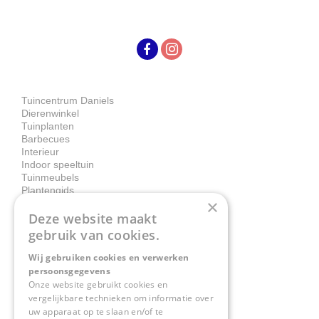
Tuincentrum Daniels
Dierenwinkel
Tuinplanten
Barbecues
Interieur
Indoor speeltuin
Tuinmeubels
Plantengids
×
Deze website maakt
Contact
gebruik van cookies.
Wij gebruiken cookies en verwerken
Tuincentrum Daniëls
persoonsgegevens
Herkenbosserweg 4
Onze website gebruikt cookies en
vergelijkbare technieken om informatie over
6063 NL Vlodrop
uw apparaat op te slaan en/of te