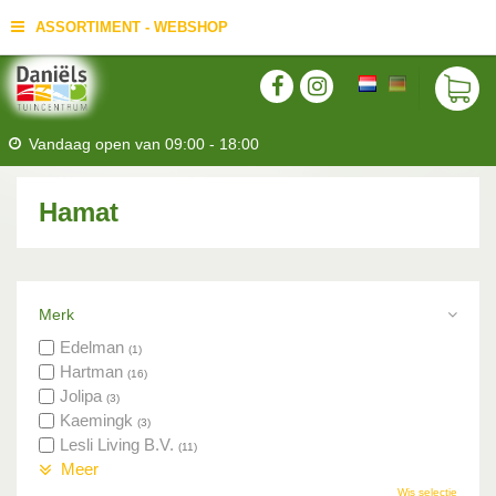
ASSORTIMENT - WEBSHOP
Vandaag open van
09:00
-
18:00
Hamat
Merk
Edelman
(1)
Hartman
(16)
Jolipa
(3)
Kaemingk
(3)
Lesli Living B.V.
(11)
Meer
Wis selectie