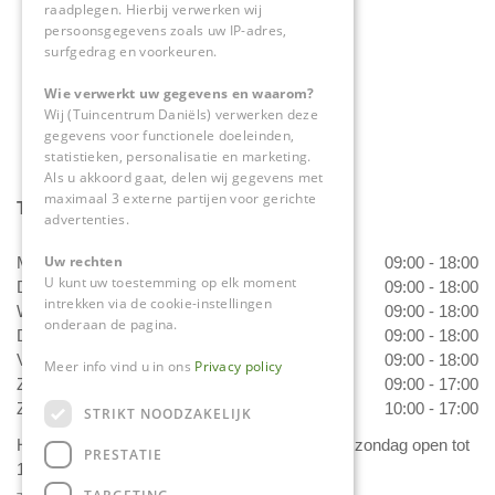
raadplegen. Hierbij verwerken wij
0475-534298
persoonsgegevens zoals uw IP-adres,
surfgedrag en voorkeuren.
info@tuincentrumdaniels.nl
Wie verwerkt uw gegevens en waarom?
Wij (Tuincentrum Daniëls) verwerken deze
gegevens voor functionele doeleinden,
statistieken, personalisatie en marketing.
Als u akkoord gaat, delen wij gegevens met
maximaal 3 externe partijen voor gerichte
Tuincentrum Daniëls
advertenties.
Uw rechten
Maandag
09:00 - 18:00
U kunt uw toestemming op elk moment
Dinsdag
09:00 - 18:00
intrekken via de cookie-instellingen
Woensdag
09:00 - 18:00
onderaan de pagina.
Donderdag
09:00 - 18:00
Vrijdag
09:00 - 18:00
Meer info vind u in ons
Privacy policy
Zaterdag
09:00 - 17:00
Zondag
10:00 - 17:00
STRIKT NOODZAKELIJK
Het 'Bloemetje van Daniëls' is van dinsdag t/m zondag open tot
PRESTATIE
17.00 uur!