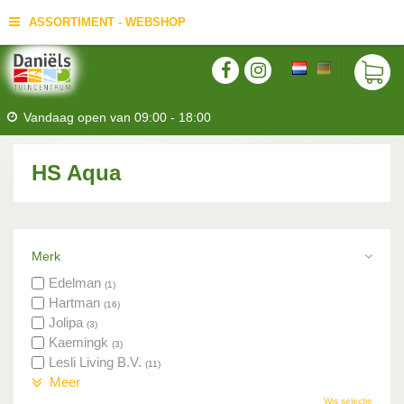
ASSORTIMENT - WEBSHOP
Vandaag open van
09:00
-
18:00
HS Aqua
Merk
Edelman
(1)
Hartman
(16)
Jolipa
(3)
Kaemingk
(3)
Lesli Living B.V.
(11)
Meer
Wis selectie