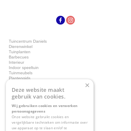
Tuincentrum Daniels
Dierenwinkel
Tuinplanten
Barbecues
Interieur
Indoor speeltuin
Tuinmeubels
Plantengids
×
Deze website maakt
Contact
gebruik van cookies.
Wij gebruiken cookies en verwerken
Tuincentrum Daniëls
persoonsgegevens
Herkenbosserweg 4
Onze website gebruikt cookies en
vergelijkbare technieken om informatie over
6063 NL Vlodrop
uw apparaat op te slaan en/of te