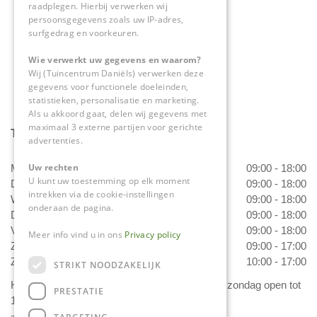
raadplegen. Hierbij verwerken wij
0475-534298
persoonsgegevens zoals uw IP-adres,
surfgedrag en voorkeuren.
info@tuincentrumdaniels.nl
Wie verwerkt uw gegevens en waarom?
Wij (Tuincentrum Daniëls) verwerken deze
gegevens voor functionele doeleinden,
statistieken, personalisatie en marketing.
Als u akkoord gaat, delen wij gegevens met
maximaal 3 externe partijen voor gerichte
Tuincentrum Daniëls
advertenties.
Uw rechten
Maandag
09:00 - 18:00
U kunt uw toestemming op elk moment
Dinsdag
09:00 - 18:00
intrekken via de cookie-instellingen
Woensdag
09:00 - 18:00
onderaan de pagina.
Donderdag
09:00 - 18:00
Vrijdag
09:00 - 18:00
Meer info vind u in ons
Privacy policy
Zaterdag
09:00 - 17:00
Zondag
10:00 - 17:00
STRIKT NOODZAKELIJK
Het 'Bloemetje van Daniëls' is van dinsdag t/m zondag open tot
PRESTATIE
17.00 uur!