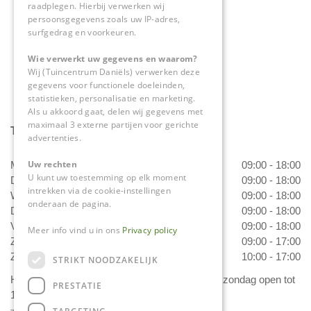
raadplegen. Hierbij verwerken wij
0475-534298
persoonsgegevens zoals uw IP-adres,
surfgedrag en voorkeuren.
info@tuincentrumdaniels.nl
Wie verwerkt uw gegevens en waarom?
Wij (Tuincentrum Daniëls) verwerken deze
gegevens voor functionele doeleinden,
statistieken, personalisatie en marketing.
Als u akkoord gaat, delen wij gegevens met
maximaal 3 externe partijen voor gerichte
Tuincentrum Daniëls
advertenties.
Uw rechten
Maandag
09:00 - 18:00
U kunt uw toestemming op elk moment
Dinsdag
09:00 - 18:00
intrekken via de cookie-instellingen
Woensdag
09:00 - 18:00
onderaan de pagina.
Donderdag
09:00 - 18:00
Vrijdag
09:00 - 18:00
Meer info vind u in ons
Privacy policy
Zaterdag
09:00 - 17:00
Zondag
10:00 - 17:00
STRIKT NOODZAKELIJK
Het 'Bloemetje van Daniëls' is van dinsdag t/m zondag open tot
PRESTATIE
17.00 uur!