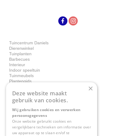
Tuincentrum Daniels
Dierenwinkel
Tuinplanten
Barbecues
Interieur
Indoor speeltuin
Tuinmeubels
Plantengids
×
Deze website maakt
Contact
gebruik van cookies.
Wij gebruiken cookies en verwerken
Tuincentrum Daniëls
persoonsgegevens
Herkenbosserweg 4
Onze website gebruikt cookies en
vergelijkbare technieken om informatie over
6063 NL Vlodrop
uw apparaat op te slaan en/of te