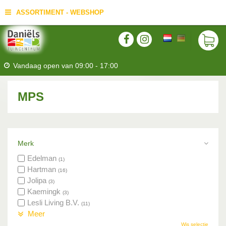
ASSORTIMENT - WEBSHOP
Vandaag open van
09:00
-
17:00
MPS
Merk
Edelman
(1)
Hartman
(16)
Jolipa
(3)
Kaemingk
(3)
Lesli Living B.V.
(11)
Meer
Wis selectie