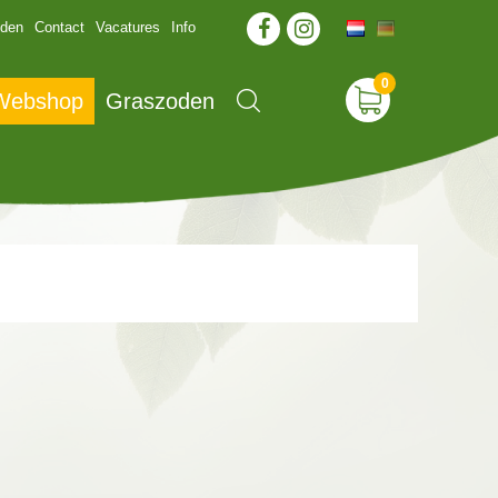
jden
Contact
Vacatures
Info
 Webshop
Graszoden