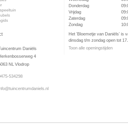
ur
Donderdag
09:
speeltuin
Vrijdag
09:
ubels
Zaterdag
09:
ngids
Zondag
10:
Het 'Bloemetje van Daniëls' is 
ct
dinsdag t/m zondag open tot 17.
Toon alle openingstijden
Tuincentrum Daniëls
Herkenbosserweg 4
6063 NL Vlodrop
0475-534298
info@tuincentrumdaniels.nl