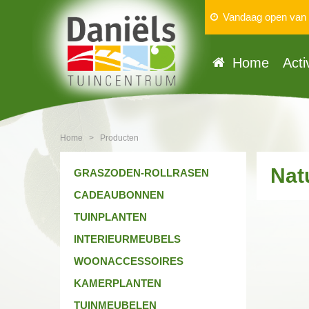
Vandaag open van
Home
Acti
Home
>
Producten
Nat
GRASZODEN-ROLLRASEN
CADEAUBONNEN
TUINPLANTEN
INTERIEURMEUBELS
WOONACCESSOIRES
KAMERPLANTEN
TUINMEUBELEN