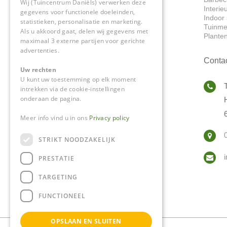
Wij (Tuincentrum Daniëls) verwerken deze
Interie
gegevens voor functionele doeleinden,
Indoor 
statistieken, personalisatie en marketing.
Tuinme
Als u akkoord gaat, delen wij gegevens met
Plante
maximaal 3 externe partijen voor gerichte
advertenties.
Conta
Uw rechten
U kunt uw toestemming op elk moment
intrekken via de cookie-instellingen
onderaan de pagina.
Meer info vind u in ons
Privacy policy
STRIKT NOODZAKELIJK
PRESTATIE
TARGETING
FUNCTIONEEL
OPSLAAN EN SLUITEN