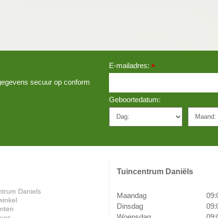
E-mailadres:
*
w gegevens secuur op conform
Geboortedatum:
Tuincentrum Daniëls
ntrum Daniels
Maandag
09:
winkel
Dinsdag
09:
anten
Woensdag
09:
ues