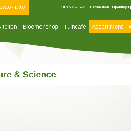
10:00
-
17:00
Mijn VIP-CARD
Cadeaubon
Openingsti
viteiten
Bloemenshop
Tuincafé
Assortiment -
ure & Science