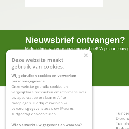
Nieuwsbrief ontvangen?
Meld je hier aan voor onze nieuwsbrief! Wij slaan jou
×
onze
privacy policy.
Deze website maakt
gebruik van cookies.
Wij gebruiken cookies en verwerken
persoonsgegevens
Onze website gebruikt cookies en
vergelijkbare technieken om informatie over
uw apparaat op te slaan en/of te
raadplegen. Hierbij verwerken wij
persoonsgegevens zoals uw IP-adres,
Tuince
surfgedrag en voorkeuren.
Dieren
Tuinpl
Wie verwerkt uw gegevens en waarom?
Barbec