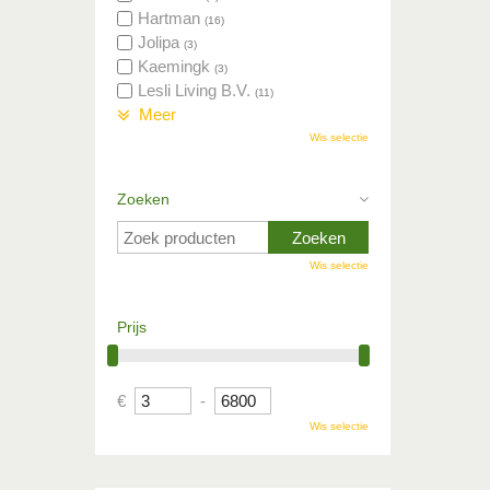
Hartman
(16)
Jolipa
(3)
Kaemingk
(3)
Lesli Living B.V.
(11)
Meer
Wis selectie
Zoeken
Wis selectie
Prijs
€
-
Wis selectie