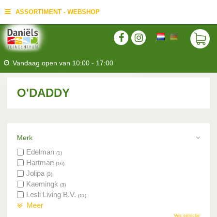
ASSORTIMENT - WEBSHOP
Vandaag open van
10:00
-
17:00
O'DADDY
Merk
Edelman
(1)
Hartman
(16)
Jolipa
(3)
Kaemingk
(3)
Lesli Living B.V.
(11)
Meer
Wis selectie