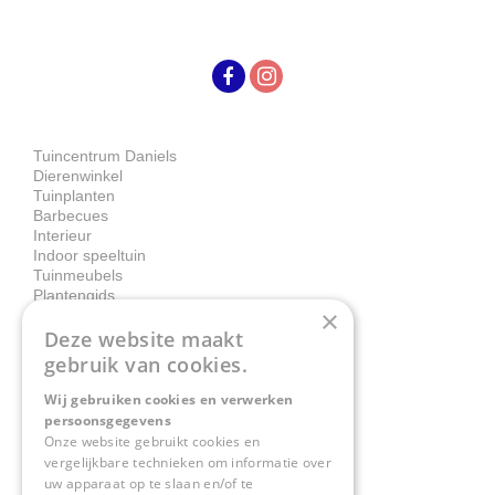
Tuincentrum Daniels
Dierenwinkel
Tuinplanten
Barbecues
Interieur
Indoor speeltuin
Tuinmeubels
Plantengids
×
Deze website maakt
Contact
gebruik van cookies.
Wij gebruiken cookies en verwerken
Tuincentrum Daniëls
persoonsgegevens
Herkenbosserweg 4
Onze website gebruikt cookies en
vergelijkbare technieken om informatie over
6063 NL Vlodrop
uw apparaat op te slaan en/of te