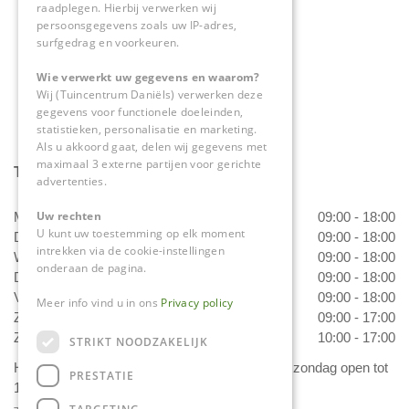
raadplegen. Hierbij verwerken wij
0475-534298
persoonsgegevens zoals uw IP-adres,
surfgedrag en voorkeuren.
info@tuincentrumdaniels.nl
Wie verwerkt uw gegevens en waarom?
Wij (Tuincentrum Daniëls) verwerken deze
gegevens voor functionele doeleinden,
statistieken, personalisatie en marketing.
Als u akkoord gaat, delen wij gegevens met
maximaal 3 externe partijen voor gerichte
Tuincentrum Daniëls
advertenties.
Uw rechten
Maandag
09:00 - 18:00
U kunt uw toestemming op elk moment
Dinsdag
09:00 - 18:00
intrekken via de cookie-instellingen
Woensdag
09:00 - 18:00
onderaan de pagina.
Donderdag
09:00 - 18:00
Vrijdag
09:00 - 18:00
Meer info vind u in ons
Privacy policy
Zaterdag
09:00 - 17:00
Zondag
10:00 - 17:00
STRIKT NOODZAKELIJK
Het 'Bloemetje van Daniëls' is van dinsdag t/m zondag open tot
PRESTATIE
17.00 uur!