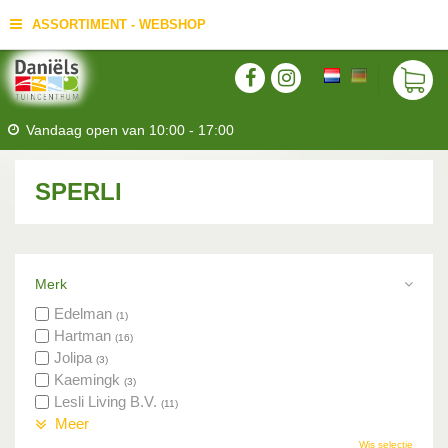
ASSORTIMENT - WEBSHOP
Vandaag open van
10:00
-
17:00
SPERLI
Merk
Edelman
(1)
Hartman
(16)
Jolipa
(3)
Kaemingk
(3)
Lesli Living B.V.
(11)
Meer
Wis selectie