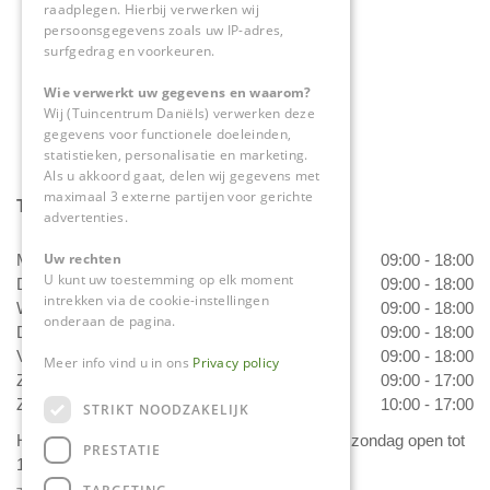
raadplegen. Hierbij verwerken wij
0475-534298
persoonsgegevens zoals uw IP-adres,
surfgedrag en voorkeuren.
info@tuincentrumdaniels.nl
Wie verwerkt uw gegevens en waarom?
Wij (Tuincentrum Daniëls) verwerken deze
gegevens voor functionele doeleinden,
statistieken, personalisatie en marketing.
Als u akkoord gaat, delen wij gegevens met
maximaal 3 externe partijen voor gerichte
Tuincentrum Daniëls
advertenties.
Uw rechten
Maandag
09:00 - 18:00
U kunt uw toestemming op elk moment
Dinsdag
09:00 - 18:00
intrekken via de cookie-instellingen
Woensdag
09:00 - 18:00
onderaan de pagina.
Donderdag
09:00 - 18:00
Vrijdag
09:00 - 18:00
Meer info vind u in ons
Privacy policy
Zaterdag
09:00 - 17:00
Zondag
10:00 - 17:00
STRIKT NOODZAKELIJK
Het 'Bloemetje van Daniëls' is van dinsdag t/m zondag open tot
PRESTATIE
17.00 uur!