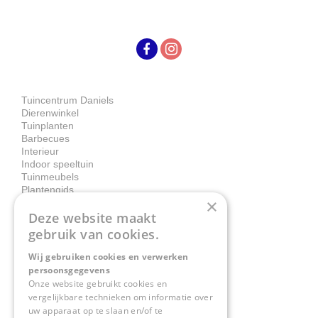
Tuincentrum Daniels
Dierenwinkel
Tuinplanten
Barbecues
Interieur
Indoor speeltuin
Tuinmeubels
Plantengids
×
Deze website maakt
Contact
gebruik van cookies.
Wij gebruiken cookies en verwerken
Tuincentrum Daniëls
persoonsgegevens
Herkenbosserweg 4
Onze website gebruikt cookies en
vergelijkbare technieken om informatie over
6063 NL Vlodrop
uw apparaat op te slaan en/of te