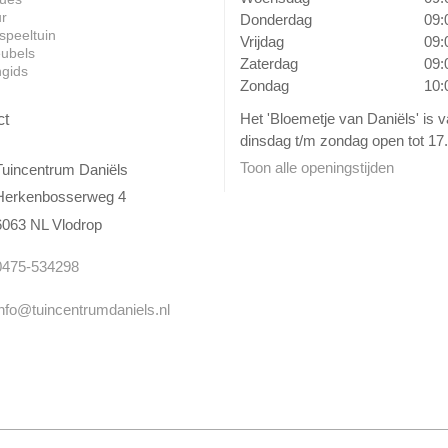
ur
Donderdag
09:
speeltuin
Vrijdag
09:
ubels
Zaterdag
09:
ngids
Zondag
10:
Het 'Bloemetje van Daniëls' is 
ct
dinsdag t/m zondag open tot 17.
Toon alle openingstijden
Tuincentrum Daniëls
Herkenbosserweg 4
6063 NL Vlodrop
0475-534298
info@tuincentrumdaniels.nl