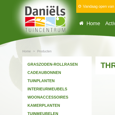
Vandaag open van
Home
Acti
Home
>
Producten
TH
GRASZODEN-ROLLRASEN
CADEAUBONNEN
TUINPLANTEN
INTERIEURMEUBELS
WOONACCESSOIRES
KAMERPLANTEN
TUINMEUBELEN