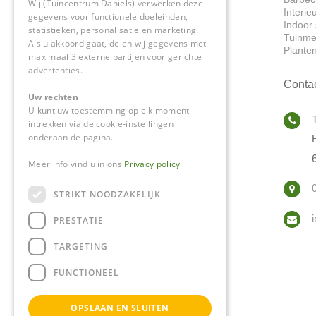
Wij (Tuincentrum Daniëls) verwerken deze
Interie
gegevens voor functionele doeleinden,
Indoor 
statistieken, personalisatie en marketing.
Tuinme
Als u akkoord gaat, delen wij gegevens met
Plante
maximaal 3 externe partijen voor gerichte
advertenties.
Conta
Uw rechten
U kunt uw toestemming op elk moment
intrekken via de cookie-instellingen
onderaan de pagina.
Meer info vind u in ons
Privacy policy
STRIKT NOODZAKELIJK
PRESTATIE
TARGETING
FUNCTIONEEL
OPSLAAN EN SLUITEN