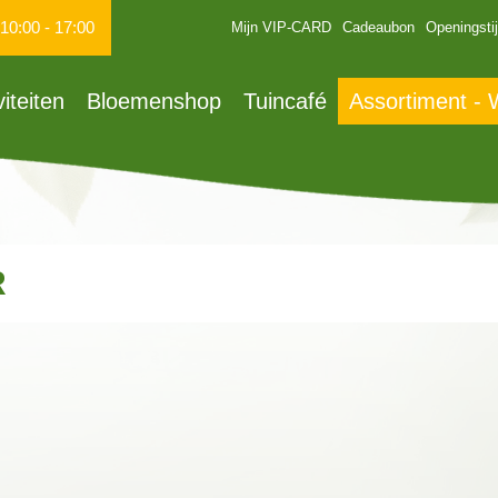
10:00
-
17:00
Mijn VIP-CARD
Cadeaubon
Openingsti
viteiten
Bloemenshop
Tuincafé
Assortiment -
R