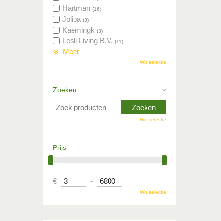
Hartman
(16)
Jolipa
(3)
Kaemingk
(3)
Lesli Living B.V.
(11)
Meer
Wis selectie
Zoeken
Wis selectie
Prijs
€
-
Wis selectie