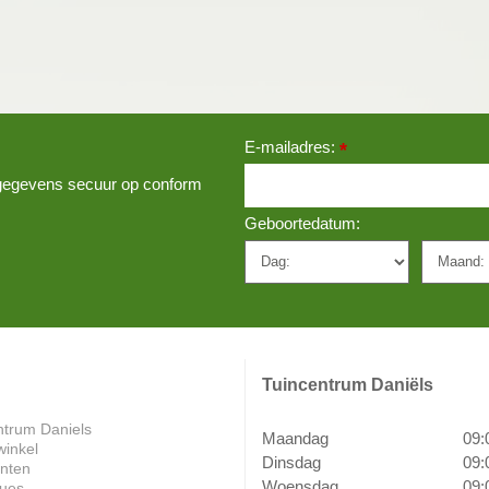
E-mailadres:
*
w gegevens secuur op conform
Geboortedatum:
Tuincentrum Daniëls
ntrum Daniels
Maandag
09:
winkel
Dinsdag
09:
anten
Woensdag
09:
ues