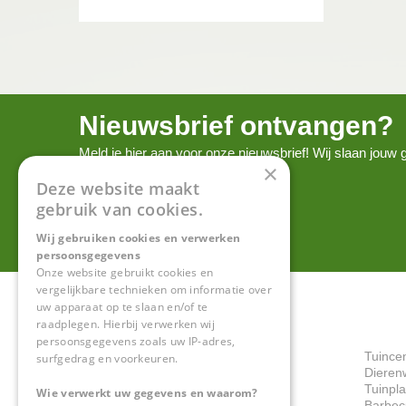
Nieuwsbrief ontvangen?
Meld je hier aan voor onze nieuwsbrief! Wij slaan jou
×
onze
privacy policy.
Deze website maakt
gebruik van cookies.
Wij gebruiken cookies en verwerken
persoonsgegevens
Onze website gebruikt cookies en
vergelijkbare technieken om informatie over
uw apparaat op te slaan en/of te
raadplegen. Hierbij verwerken wij
persoonsgegevens zoals uw IP-adres,
Tuince
surfgedrag en voorkeuren.
Dieren
Tuinpl
Wie verwerkt uw gegevens en waarom?
Barbec