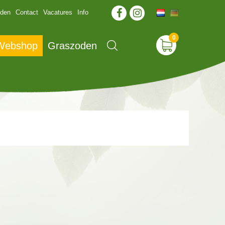
jden
Contact
Vacatures
Info
 Webshop
Graszoden