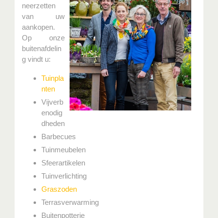
neerzetten
van uw
aankopen.
Op onze
buitenafdelin
g vindt u:
Tuinpla
nten
Vijverb
enodig
dheden
Barbecues
Tuinmeubelen
Sfeerartikelen
Tuinverlichting
Graszoden
Terrasverwarming
Buitenpotterie