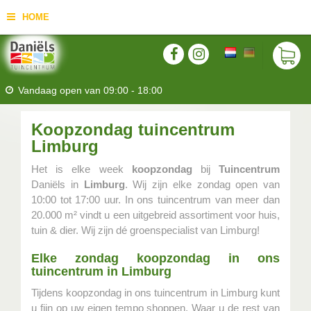
HOME
Vandaag open van
09:00
-
18:00
Koopzondag tuincentrum
Limburg
Het is elke week
koopzondag
bij
Tuincentrum
Daniëls in
Limburg
. Wij zijn elke zondag open van
10:00 tot 17:00 uur. In ons tuincentrum van meer dan
20.000 m² vindt u een uitgebreid assortiment voor huis,
tuin & dier. Wij zijn dé groenspecialist van Limburg!
Elke zondag koopzondag in ons
tuincentrum in Limburg
Tijdens koopzondag in ons tuincentrum in Limburg kunt
u fijn op uw eigen tempo shoppen. Waar u de rest van