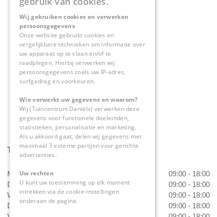
gebruik van cookies.
Wij gebruiken cookies en verwerken
Tuincentrum Daniëls
persoonsgegevens
Herkenbosserweg 4
Onze website gebruikt cookies en
vergelijkbare technieken om informatie over
6063 NL Vlodrop
uw apparaat op te slaan en/of te
raadplegen. Hierbij verwerken wij
0475-534298
persoonsgegevens zoals uw IP-adres,
surfgedrag en voorkeuren.
info@tuincentrumdaniels.nl
Wie verwerkt uw gegevens en waarom?
Wij (Tuincentrum Daniëls) verwerken deze
gegevens voor functionele doeleinden,
statistieken, personalisatie en marketing.
Als u akkoord gaat, delen wij gegevens met
maximaal 3 externe partijen voor gerichte
Tuincentrum Daniëls
advertenties.
Uw rechten
Maandag
09:00 - 18:00
U kunt uw toestemming op elk moment
Dinsdag
09:00 - 18:00
intrekken via de cookie-instellingen
Woensdag
09:00 - 18:00
onderaan de pagina.
Donderdag
09:00 - 18:00
Vrijdag
09:00 - 18:00